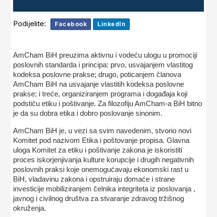
Podijelite:
Facebook
LinkedIn
AmCham BiH preuzima aktivnu i vodeću ulogu u promociji
poslovnih standarda i principa: prvo, usvajanjem vlastitog
kodeksa poslovne prakse; drugo, poticanjem članova
AmCham BiH na usvajanje vlastitih kodeksa poslovne
prakse; i treće, organiziranjem programa i događaja koji
podstiču etiku i poštivanje. Za filozofiju AmCham-a BiH bitno
je da su dobra etika i dobro poslovanje sinonim.
AmCham BiH je, u vezi sa svim navedenim, stvorio novi
Komitet pod nazivom Etika i poštovanje propisa. Glavna
uloga Komitet za etiku i poštivanje zakona je iskoristiti
proces iskorjenjivanja kulture korupcije i drugih negativnih
poslovnih praksi koje onemogućavaju ekonomski rast u
BiH, vladavinu zakona i opstruiraju domaće i strane
investicije mobiliziranjem čelnika integriteta iz poslovanja ,
javnog i civilnog društva za stvaranje zdravog tržišnog
okruženja.