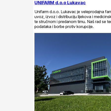
UNIFARM d.o.o Lukavac
Unifarm d.o.o. Lukavac je veleprodajna fa
uvoz, izvoz i distribuciju lijekova i medici
te stručnom i predanom timu. Naš rad se tem
podataka i borbe protiv korupcije.