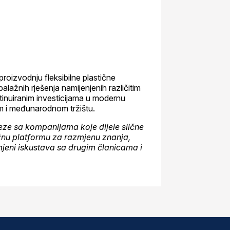
proizvodnju fleksibilne plastične
balažnih rješenja namijenjenih različitim
tinuiranim investicijama u modernu
m i međunarodnom tržištu.
eze sa kompanijama koje dijele slične
nu platformu za razmjenu znanja,
jeni iskustava sa drugim članicama i