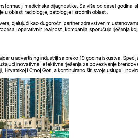
transformaciji medicinske dijagnostike. Sa više od deset godina 
 u oblasti radiologije, patologije i srodnih oblasti.
tvera, djelujući kao dugoročni partner zdravstvenim ustanov
ocesa i operativnih realnosti, kompanija isporučuje rješenja koja
der u advertising industriji sa preko 19 godina iskustva. Speci
žajući inovativna i efektivna rješenja za povezivanje brendova 
 Hrvatskoj i Crnoj Gori, a kontinuirano širi svoje usluge i inovi