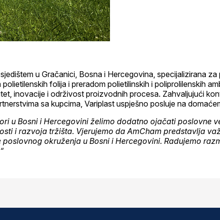
 sjedištem u Gračanici, Bosna i Hercegovina, specijalizirana za 
ietilenskih folija i preradom polietilinskih i poliprolilenskih am
tet, inovacije i održivost proizvodnih procesa.
Zahvaljujući kon
artnerstvima sa kupcima, Variplast uspješno posluje na domaće
ri u Bosni i Hercegovini želimo dodatno ojačati poslovne v
sti i razvoja tržišta.
Vjerujemo da AmCham predstavlja važ
e poslovnog okruženja u Bosni i Hercegovini. Radujemo razm
“