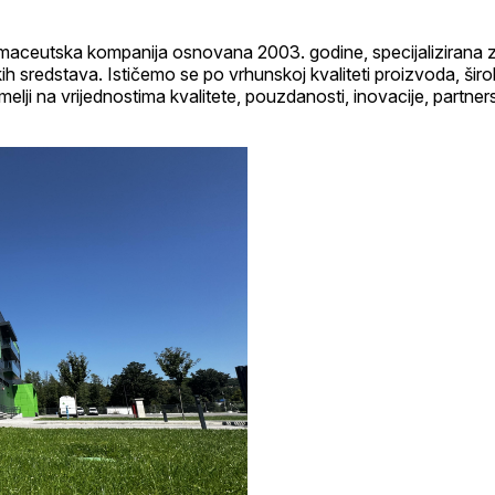
rmaceutska kompanija osnovana 2003. godine, specijalizirana z
nskih sredstava. Ističemo se po vrhunskoj kvaliteti proizvoda, š
elji na vrijednostima kvalitete, pouzdanosti, inovacije, partne