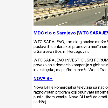
MDC d.o.o Sarajevo (WTC SARAJE
WTC SARAJEVO, kao dio globalne mreže WTC
poslovnih centara koji promovira međunarodn
u Sarajevu i Bosni i Hercegovini.
WTC SARAJEVO INVESTICIJSKI FORUM i WTC
povezivanje domaćih kompanija s globalnim 
investicijskoj mapi, širom mreže World Tra
NOVA BH
Nova BH je komercijalna televizija sa nacio
raznovrstan program koji obuhvata informativ
publici širom zemlje. Nova BH teži da gradi
sadržaj.