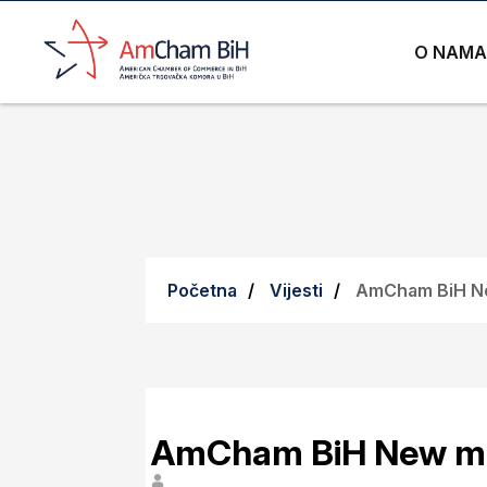
O NAMA
Početna
Vijesti
AmCham BiH N
AmCham BiH New m