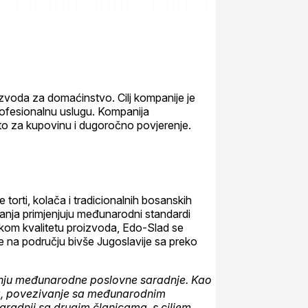
oizvoda za domaćinstvo. Cilj kompanije je
rofesionalnu uslugu. Kompanija
to za kupovinu i dugoročno povjerenje.
torti, kolača i tradicionalnih bosanskih
nja primjenjuju međunarodni standardi
sokom kvalitetu proizvoda, Edo-Slad se
na području bivše Jugoslavije sa preko
anju međunarodne poslovne saradnje. Kao
a, povezivanje sa međunarodnim
radnji sa drugim članicama, s ciljem