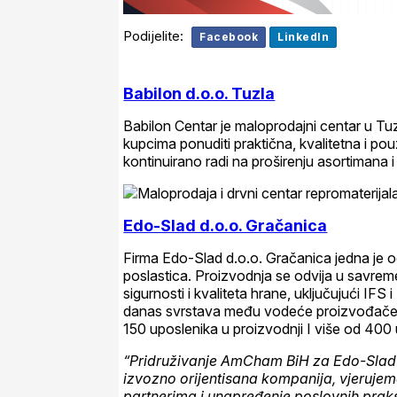
Podijelite:
Facebook
LinkedIn
Babilon d.o.o. Tuzla
Babilon Centar je maloprodajni centar u Tuz
kupcima ponuditi praktična, kvalitetna i p
kontinuirano radi na proširenju asortimana
Edo-Slad d.o.o. Gračanica
Firma Edo-Slad d.o.o. Gračanica jedna je od
poslastica. Proizvodnja se odvija u savr
sigurnosti i kvaliteta hrane, uključujući I
danas svrstava među vodeće proizvođače u
150 uposlenika u proizvodnji I više od 400
“Pridruživanje AmCham BiH za Edo-Slad 
izvozno orijentisana kompanija, vjeruj
partnerima i unapređenje poslovnih prak