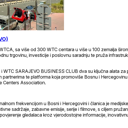
VO)
A, sa više od 300 WTC centara u više u 100 zemalja širom s
u trgovinu, investicije i poslovnu saradnju te pruža infrastru
 SARAJEVO BUSINESS CLUB dva su ključna alata za privlače
partnerima te platforma koja promoviše Bosnu i Hercegovinu ka
de Centers Association.
nalnom frekvencijom u Bosni i Hercegovini i članica je medijsk
ne sadržaje, zabavne emisije, serije i filmove, s ciljem pružanja
 povjerenje gledalaca kroz vjerodostojne informacije, inovativn