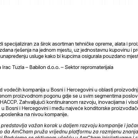
li specijaliziran za širok asortiman tehničke opreme, alata i pr
ouzdana rješenja na jednom mjestu, uz jednostavnu kupovinu i p
 i unapređenju usluge kako bi kupcima osigurala pouzdano mjes
 vodećih kompanija u Bosni i Hercegovini u oblasti proizvodnje 
emenom proizvodnom pogonu gdje se u svim segmentima poslova
FS i HACCP. Zahvaljujući kontinuiranom razvoju, inovacijama i vi
 Bosni i Hercegovini i među najveće konditorske proizvođače 
 uposlenika na nivou kompanije.
predstavlja važan korak u daljem razvoju kompanije i jač
emo da AmCham pruža vrijednu platformu za razmjenu znanj
si.Radujemo se aktivnom učešću u AmCham inicijativama i sa