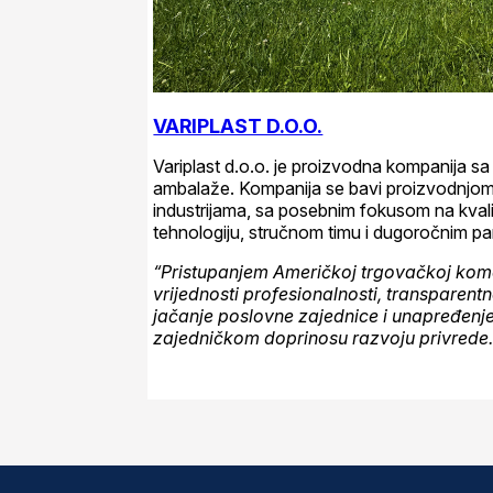
VARIPLAST D.O.O.
Variplast d.o.o. je proizvodna kompanija sa
ambalaže.
Kompanija se bavi proizvodnjom pol
industrijama, sa posebnim fokusom na kvali
tehnologiju, stručnom timu i dugoročnim p
“Pristupanjem Američkoj trgovačkoj komo
vrijednosti profesionalnosti, transparentno
jačanje poslovne zajednice i unapređenj
zajedničkom doprinosu razvoju privrede.