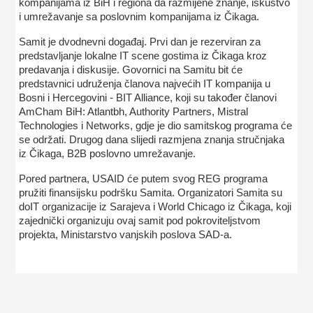
kompanijama iz BiH i regiona da razmijene znanje, iskustvo
i umrežavanje sa poslovnim kompanijama iz Čikaga.
Samit je dvodnevni događaj. Prvi dan je rezerviran za
predstavljanje lokalne IT scene gostima iz Čikaga kroz
predavanja i diskusije. Govornici na Samitu bit će
predstavnici udruženja članova najvećih IT kompanija u
Bosni i Hercegovini - BIT Alliance, koji su također članovi
AmCham BiH: Atlantbh, Authority Partners, Mistral
Technologies i Networks, gdje je dio samitskog programa će
se održati. Drugog dana slijedi razmjena znanja stručnjaka
iz Čikaga, B2B poslovno umrežavanje.
Pored partnera, USAID će putem svog REG programa
pružiti finansijsku podršku Samita. Organizatori Samita su
doIT organizacije iz Sarajeva i World Chicago iz Čikaga, koji
zajednički organizuju ovaj samit pod pokroviteljstvom
projekta, Ministarstvo vanjskih poslova SAD-a.