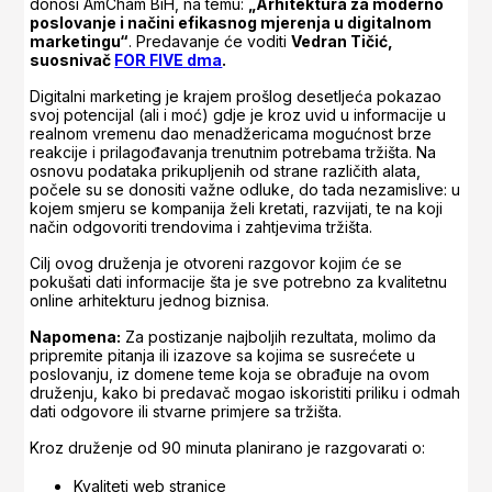
donosi AmCham BiH, na temu:
„Arhitektura za moderno
poslovanje i načini efikasnog mjerenja u digitalnom
marketingu“
. Predavanje će voditi
Vedran Tičić,
suosnivač
FOR FIVE dma
.
Digitalni marketing je krajem prošlog desetljeća pokazao
svoj potencijal (ali i moć) gdje je kroz uvid u informacije u
realnom vremenu dao menadžericama mogućnost brze
reakcije i prilagođavanja trenutnim potrebama tržišta. Na
osnovu podataka prikupljenih od strane različith alata,
počele su se donositi važne odluke, do tada nezamislive: u
kojem smjeru se kompanija želi kretati, razvijati, te na koji
način odgovoriti trendovima i zahtjevima tržišta.
Cilj ovog druženja je otvoreni razgovor kojim će se
pokušati dati informacije šta je sve potrebno za kvalitetnu
online arhitekturu jednog biznisa.
Napomena:
Za postizanje najboljih rezultata, molimo da
pripremite pitanja ili izazove sa kojima se susrećete u
poslovanju, iz domene teme koja se obrađuje na ovom
druženju, kako bi predavač mogao iskoristiti priliku i odmah
dati odgovore ili stvarne primjere sa tržišta.
Kroz druženje od 90 minuta planirano je razgovarati o:
Kvaliteti web stranice