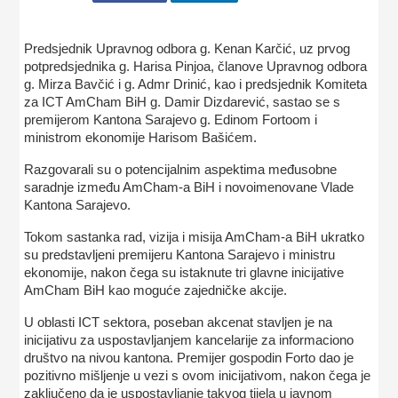
Predsjednik Upravnog odbora g. Kenan Karčić, uz prvog
potpredsjednika g. Harisa Pinjoa, članove Upravnog odbora
g. Mirza Bavčić i g. Admr Drinić, kao i predsjednik Komiteta
za ICT AmCham BiH g. Damir Dizdarević, sastao se s
premijerom Kantona Sarajevo g. Edinom Fortoom i
ministrom ekonomije Harisom Bašićem.
Razgovarali su o potencijalnim aspektima međusobne
saradnje između AmCham-a BiH i novoimenovane Vlade
Kantona Sarajevo.
Tokom sastanka rad, vizija i misija AmCham-a BiH ukratko
su predstavljeni premijeru Kantona Sarajevo i ministru
ekonomije, nakon čega su istaknute tri glavne inicijative
AmCham BiH kao moguće zajedničke akcije.
U oblasti ICT sektora, poseban akcenat stavljen je na
inicijativu za uspostavljanjem kancelarije za informaciono
društvo na nivou kantona. Premijer gospodin Forto dao je
pozitivno mišljenje u vezi s ovom inicijativom, nakon čega je
zaključeno da je uspostavljanje takvog tijela u javnom