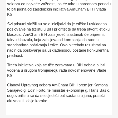
sektoru od najveće važnosti, pa će tako u narednom periodu
to biti jedna od zajedničkih inicijativa AmCham BiH i Vlada
KS.
Svi prisutni složili su se o inicijativi da je etičko i usklađeno
poslovanje na tržištu u BiH prioritet te da treba stvoriti etičku
klauzulu. AmCham BiH za sljedeći sastanak će pripremiti
takvu klauzulu, koja zahtijeva od kompanija da rade u
standardima poštivanja i etike. Ovo bi trebalo rezultirati na
način da poslovanje sa usklađenošću postane konkurentna
prednost.
Treća inicijativa koja se tiče zdravstva u BiH trebala bi biti
vođena u drugom tromjesečju rada novoimenovane Vlade
KS.
Članovi Upravnog odbora AmCham BiH i premijer Kantona
Sarajevo g. Edin Forto, te ministar ekonomije g. Haris Bašić,
dogovorili su se da se sljedeći put sastanu u junu, prateći
aktivnosti i dalje korake.