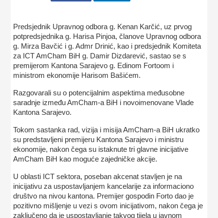
Predsjednik Upravnog odbora g. Kenan Karčić, uz prvog
potpredsjednika g. Harisa Pinjoa, članove Upravnog odbora
g. Mirza Bavčić i g. Admr Drinić, kao i predsjednik Komiteta
za ICT AmCham BiH g. Damir Dizdarević, sastao se s
premijerom Kantona Sarajevo g. Edinom Fortoom i
ministrom ekonomije Harisom Bašićem.
Razgovarali su o potencijalnim aspektima međusobne
saradnje između AmCham-a BiH i novoimenovane Vlade
Kantona Sarajevo.
Tokom sastanka rad, vizija i misija AmCham-a BiH ukratko
su predstavljeni premijeru Kantona Sarajevo i ministru
ekonomije, nakon čega su istaknute tri glavne inicijative
AmCham BiH kao moguće zajedničke akcije.
U oblasti ICT sektora, poseban akcenat stavljen je na
inicijativu za uspostavljanjem kancelarije za informaciono
društvo na nivou kantona. Premijer gospodin Forto dao je
pozitivno mišljenje u vezi s ovom inicijativom, nakon čega je
zaključeno da je uspostavljanje takvog tijela u javnom