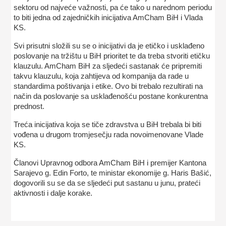
sektoru od najveće važnosti, pa će tako u narednom periodu
to biti jedna od zajedničkih inicijativa AmCham BiH i Vlada
KS.
Svi prisutni složili su se o inicijativi da je etičko i usklađeno
poslovanje na tržištu u BiH prioritet te da treba stvoriti etičku
klauzulu. AmCham BiH za sljedeći sastanak će pripremiti
takvu klauzulu, koja zahtijeva od kompanija da rade u
standardima poštivanja i etike. Ovo bi trebalo rezultirati na
način da poslovanje sa usklađenošću postane konkurentna
prednost.
Treća inicijativa koja se tiče zdravstva u BiH trebala bi biti
vođena u drugom tromjesečju rada novoimenovane Vlade
KS.
Članovi Upravnog odbora AmCham BiH i premijer Kantona
Sarajevo g. Edin Forto, te ministar ekonomije g. Haris Bašić,
dogovorili su se da se sljedeći put sastanu u junu, prateći
aktivnosti i dalje korake.