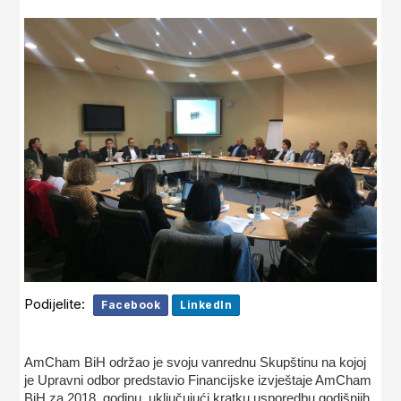
Podijelite:
Facebook
LinkedIn
AmCham BiH održao je svoju vanrednu Skupštinu na kojoj
je Upravni odbor predstavio Financijske izvještaje AmCham
BiH za 2018. godinu, uključujući kratku usporedbu godišnjih