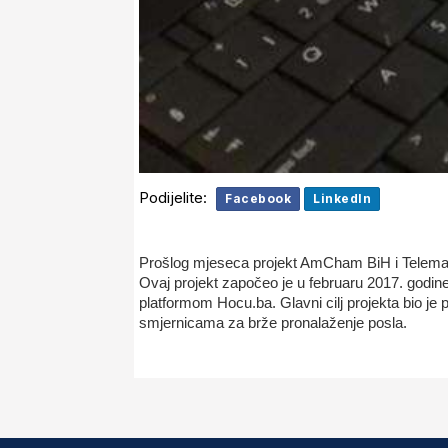
Podijelite:
Facebook
LinkedIn
Prošlog mjeseca projekt AmCham BiH i Telemach
Ovaj projekt započeo je u februaru 2017. god
platformom Hocu.ba. Glavni cilj projekta bio je
smjernicama za brže pronalaženje posla.