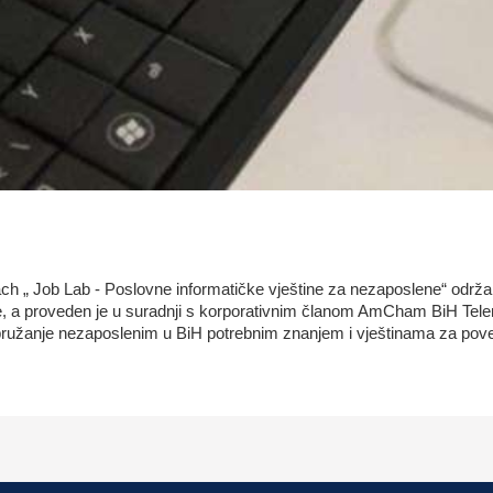
 „ Job Lab - Poslovne informatičke vještine za nezaposlene“ održal
ine, a proveden je u suradnji s korporativnim članom AmCham BiH T
 pružanje nezaposlenim u BiH potrebnim znanjem i vještinama za poveć