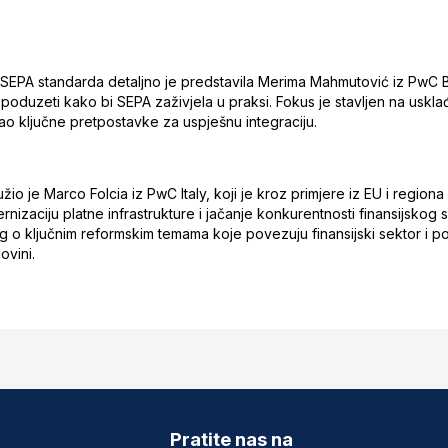
 SEPA standarda detaljno je predstavila Merima Mahmutović iz PwC 
u poduzeti kako bi SEPA zaživjela u praksi. Fokus je stavljen na uskla
kao ključne pretpostavke za uspješnu integraciju.
io je Marco Folcia iz PwC Italy, koji je kroz primjere iz EU i regio
ernizaciju platne infrastrukture i jačanje konkurentnosti finansijsko
og o ključnim reformskim temama koje povezuju finansijski sektor i 
ovini.
Pratite nas na