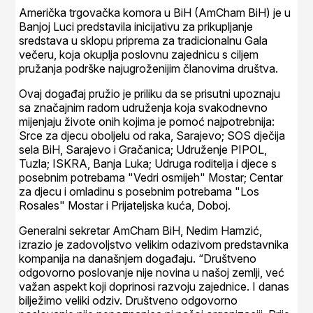
Američka trgovačka komora u BiH (AmCham BiH) je u
Banjoj Luci predstavila inicijativu za prikupljanje
sredstava u sklopu priprema za tradicionalnu Gala
večeru, koja okuplja poslovnu zajednicu s ciljem
pružanja podrške najugroženijim članovima društva.
Ovaj događaj pružio je priliku da se prisutni upoznaju
sa značajnim radom udruženja koja svakodnevno
mijenjaju živote onih kojima je pomoć najpotrebnija:
Srce za djecu oboljelu od raka, Sarajevo; SOS dječija
sela BiH, Sarajevo i Gračanica; Udruženje PIPOL,
Tuzla; ISKRA, Banja Luka; Udruga roditelja i djece s
posebnim potrebama "Vedri osmijeh" Mostar; Centar
za djecu i omladinu s posebnim potrebama "Los
Rosales" Mostar i Prijateljska kuća, Doboj.
Generalni sekretar AmCham BiH, Nedim Hamzić,
izrazio je zadovoljstvo velikim odazivom predstavnika
kompanija na današnjem događaju. “Društveno
odgovorno poslovanje nije novina u našoj zemlji, već
važan aspekt koji doprinosi razvoju zajednice. I danas
bilježimo veliki odziv. Društveno odgovorno