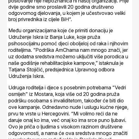
poslovanje nije nepoznanica ni našoj organizaciji. Prije
dvije godine smo proslavili 20 godina društveno
odgovornog djelovanja, u kojem je učestvovao veliki
broj privrednika iz cijele BiH“.
Među organizacijama koje će primiti donaciju je
Udruženje Iskra iz Banja Luke, koje pruža
psihosocijalnu pomoć djeci oboljeloj od raka i njihovim
roditeljima. “Podrška AmChama nam mnogo znači, jer
uz dodatna sredstva možemo uključiti više porodica u
naše godišnje rehabilitacijske kampove,” istaknula je
Tatjana Stojičić, predsjednica Upravnog odbora
Udruženja Iskra.
Udruga roditelja i djece s posebnim potrebama "Vedri
osmijeh" iz Mostara, koja više od 20 godina pruža
podršku osobama s invaliditetom, također će biti dio
ove kampanje. Odnedavno nude i uslugu kućne njege,
prvu te vrste u Hercegovini. “Mi volimo reći da ne
daruje onaj ko ima, već onaj ko ima srce puno ljubavi.
Ovo je priča o ljudima s visokom razinom društvene
odgovornosti, a nama će ova sredstva mnogo značiti