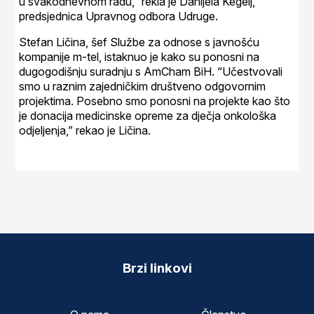
u svakodnevnom radu,” rekla je Danijela Kegelj,
predsjednica Upravnog odbora Udruge.
Stefan Ličina, šef Službe za odnose s javnošću
kompanije m-tel, istaknuo je kako su ponosni na
dugogodišnju suradnju s AmCham BiH. “Učestvovali
smo u raznim zajedničkim društveno odgovornim
projektima. Posebno smo ponosni na projekte kao što
je donacija medicinske opreme za dječja onkološka
odjeljenja,” rekao je Ličina.
Brzi linkovi