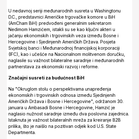
U nedavnoj seriji međunarodnih susreta u Washingtonu
D.C., predstavnici Američke trgovačke komore u BiH
(AmCham BiH) predvođeni generalnim sekretarom
Nedimom Hamzićem, istakli su se kao ključni akteri u
jačanju ekonomskih i trgovinskih veza između Bosne i
Hercegovine i Sjedinjenih Američkih Država. Posjeta
Svjetskoj banci i Međunarodnoj financijskoj korporaciji
(IFC), kao i učešće na Nacionalnom molitvenom doručku,
naglasile su važnost bilateralne saradnje i međunarodnih
partnerstava za ekonomski razvoj i reforme.
Značajni susreti za budućnost BiH
Na "Okruglom stolu o perspektivama unapređenja
ekonomskih i trgovinskih odnosa između Sjedinjenih
Američkih Država i Bosne i Hercegovine", održanom 30.
januara u Ambasadi Bosne i Hercegovine, Hamzić je
naglasio nužnost saradnje između dva poslovna zajednica.
Istaknuta je važnost bilateralnih mreža za kreiranje B2B
prilika, što je naišlo na pozitivan odjek kod U.S. State
Departmenta.