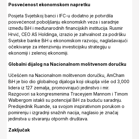
Posvećenost ekonomskom napretku
Posjeta Svjetskoj banci i IFC-u dodatno je potvrdila
posvećenost poboljšanju ekonomskih veza i saradnje
između BiH i međunarodnih financijskih institucija. Rusmir
Hrvić, CEO AS Holdinga, izrazio je zahvalnost za podršku
Svjetske banke BiH u ekonomskom razvoju, naglašavajući
očekivanje za intenzivniju investicijsku strategiju u
ekonomiji i zelenoj ekonomiji.
Globalni dijalog na Nacionalnom molitvenom doručku
Učešćem na Nacionalnom molitvenom doručku, AmCham
BiH je bio dio globalnog dijaloga koji okuplja više od 3,000
lidera iz 127 zemalja, promovirajući jedinstvo i mir.
Razgovori sa kongresmenima Traceyjem Mannom i Timom
Walbergom istakli su potencijal BiH za buduću saradnju.
Predsjednik Ruande, sa svojom inspirativnom porukom o
pomirenju i izgradnji snažnih nacija, naglasio je značaj
jedinstva u stvaranju otpornih društava.
Zaključak