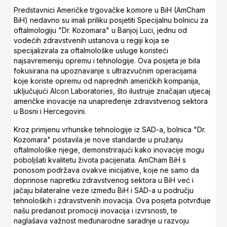
Predstavnici Američke trgovačke komore u BiH (AmCham
BiH) nedavno su imali priliku posjetiti Specijalnu bolnicu za
oftalmologiju "Dr. Kozomara" u Banjoj Luci, jednu od
vodećih zdravstvenih ustanova u regiji koja se
specijalizirala za oftalmološke usluge koristeći
najsavremeniju opremu i tehnologije. Ova posjeta je bila
fokusirana na upoznavanje s ultrazvučnim operacijama
koje koriste opremu od naprednih američkih kompanija,
uključujući Alcon Laboratories, što ilustruje značajan utjecaj
američke inovacije na unapređenje zdravstvenog sektora
u Bosni i Hercegovini.
Kroz primjenu vrhunske tehnologije iz SAD-a, bolnica "Dr.
Kozomara" postavila je nove standarde u pružanju
oftalmološke njege, demonstrirajući kako inovacije mogu
poboljšati kvalitetu života pacijenata. AmCham BiH s
ponosom podržava ovakve inicijative, koje ne samo da
doprinose napretku zdravstvenog sektora u BiH već i
jačaju bilateralne veze između BiH i SAD-a u području
tehnoloških i zdravstvenih inovacija. Ova posjeta potvrđuje
našu predanost promociji inovacija i izvrsnosti, te
naglašava važnost međunarodne saradnje u razvoju