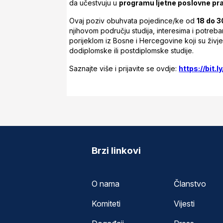
da učestvuju u
programu ljetne poslovne pr
Ovaj poziv obuhvata pojedince/ke od
18 do 3
njihovom području studija, interesima i potrebama
porijeklom iz Bosne i Hercegovine koji su živjel
dodiplomske ili postdiplomske studije.
Saznajte više i prijavite se ovdje:
https://bit.
Brzi linkovi
O nama
Članstvo
Komiteti
Vijesti