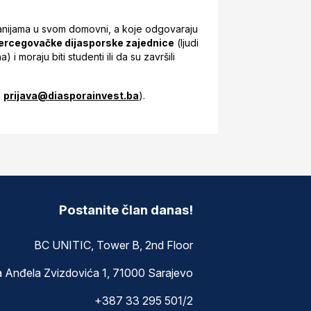
panijama u svom domovni, a koje odgovaraju
ercegovačke dijasporske zajednice
(ljudi
i moraju biti studenti ili da su završili
a
prijava@diasporainvest.ba
).
Postanite član danas!
BC UNITIC, Tower B, 2nd Floor
a Anđela Zvizdovića 1, 71000 Sarajevo
+387 33 295 501/2