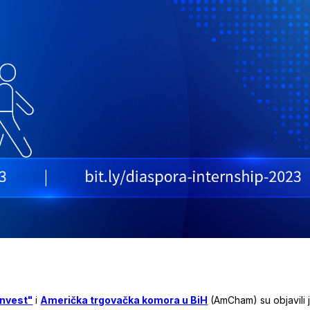
Invest"
i
Američka trgovačka komora u BiH
(AmCham) su objavili 