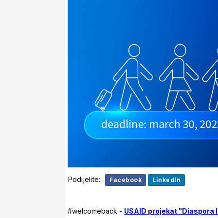
Podijelite:
Facebook
LinkedIn
#welcomeback -
USAID projekat "Diaspora 