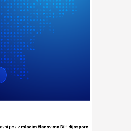
javni poziv
mladim članovima BiH dijaspore