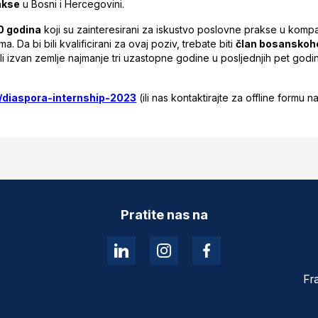
akse
u Bosni i Hercegovini.
0 godina
koji su zainteresirani za iskustvo poslovne prakse u kom
. Da bi bili kvalificirani za ovaj poziv, trebate biti
član bosanskoh
i izvan zemlje najmanje tri uzastopne godine u posljednjih pet godina) 
ly/diaspora-internship-2023
(ili nas kontaktirajte za offline formu n
Pratite nas na
Fr