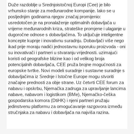
Duže razdoblje u Srednjoistočnoj Europi (Cee) je bilo
vrhunsko stanje za međunarodne kompanije. Iako se u
posljednjim godinama njegov značaj promijenio:
usredotočen je na pronalaženje optimalnih dobavljača u
vrijeme međunarodnih kriza, strateške promjene i ulaganje u
dugoročne odnose s dobavljačima. To uključuje inteligentne
koncepte kupnje i inovativnu suradnju. Dobavljači više nego
ikad prije moraju nadići jednostavnu isporuku proizvoda - oni
su inovativači i partneri u stvaranju vrijednosti. uzimajući
koristi od geografske blizine kao i od velikog broja
potencijalnih dobavljača, CEE pruža brojne mogućnosti za
europske tvrtke. Novi modeli suradnje i sustavne suradnje s
dobavljačima iz Srednje i Istočne Europe mogu stvoriti
značajne prednosti za obje strane. Uz četvrti CEE forum za
nabavu i opskrbu, Njemačka zadruga za upravljanje lancima
nabave, nabavom i logistikom (BMe), Njemačko-češka
gospodarska komora (DtiHK) i njeni partneri pružaju
jedinstvenu platformu za omogućavanje razgovora između
stručnjaka za nabavu i dobavljača na najviša razina.