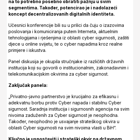
na to potrebno posebno obratiti pažnju u svim
segmentima. Također, potencirao je i nadolazeći
koncept decentralizovanih digitalnih identiteta.
Učesnici konferencije bili su u prilici da čuju o izazovima
poslovanja i komuniciranja putem Interneta, aktuelnim
tehnologijama i rješenjima iz oblasti cyber sigurnosti, zaštiti
djece u online svijetu, te o cyber napadima kroz realne
primjere i iskustva.
Panel diskusija je okupila stručnjake iz različitih državnih
institucija koji su govorili o institucionalnim, zakonadavnim i
telekomunikacijskim okvirima za cyber sigurnost.
Zaključak panela:
„Privatno-javno partnerstvo je krucijalno za efikasnu i
adekvatnu borbu protiv Cyber napada i stabilnu Cyber
sigurnost. Saradnja institucija i sigurnosnih agencija na svim
nivoima zaduženih za Cyber sigurnost je neophodna.
Također, neophodno je usvajanje strateškog okvira u
oblasti Cyber sigurnosti na svim nivoima vlasti u BiH“.
Ključno je uspostaviti i strateški okvir na državnom