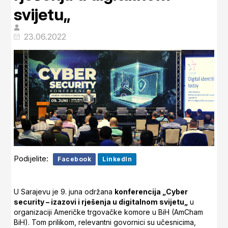
svijetu„
23.06.2022
Podijelite:
Facebook
LinkedIn
U Sarajevu je 9. juna održana
konferencija „Cyber
security – izazovi i rješenja u digitalnom svijetu„
u
organizaciji Američke trgovačke komore u BiH (AmCham
BiH). Tom prilikom, relevantni govornici su učesnicima,