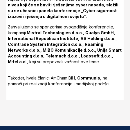
nivou koji će se baviti rješenjima cyber napada, složili
su se učesnici panela konferencije „Cyber sigurnost –
izazovi i rješenja u digitalnom svijetu“.
Zahvaljujemo se sponzorima ovogodišnje konferencije,
kompaniji
Mistral Technologies d.o.o., Qualys GmbH,
International Republican Institute, AS Holding d.o.o.,
Comtrade System Integration d.o.o., Roaming
Networks d.o.o., MIBO Komunikacije d.o.o., Unija Smart
Accounting d.o.o, Telemach d.o.o., Logosoft d.o.o.,
M:tel a.d.,
koji su prepoznali važnost ove teme.
Također, hvala članici AmCham BiH,
Communis,
na
pomoći pri realizaciji konferencije i medijskoj podršci.