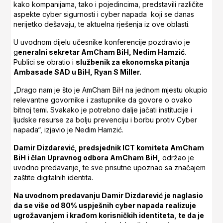
kako kompanijama, tako i pojedincima, predstavili različite
aspekte cyber sigurnosti i cyber napada koji se danas
nerijetko dešavaju, te aktuelna rješenja iz ove oblasti.
U uvodnom dijelu učesnike konferencije pozdravio je
g
eneralni sekretar AmCham BiH, Nedim Hamzić
.
Publici se obratio i
službenik za ekonomska pitanja
Ambasade SAD u BiH, Ryan S Miller.
„Drago nam je što je AmCham BiH na jednom mjestu okupio
relevantne govornike i zastupnike da govore o ovako
bitnoj temi. Svakako je potrebno dalje jačati institucije i
ljudske resurse za bolju prevenciju i borbu protiv Cyber
napada“, izjavio je Nedim Hamzić.
Damir Dizdarević, predsjednik ICT komiteta AmCham
BiH i član Upravnog odbora AmCham BiH,
održao je
uvodno predavanje, te sve prisutne upoznao sa značajem
zaštite digitalnih identita.
Na uvodnom predavanju Damir Dizdarević je naglasio
da se više od 80% uspješnih cyber napada realizuje
ugrožavanjem i krađom korisničkih identiteta, te da je