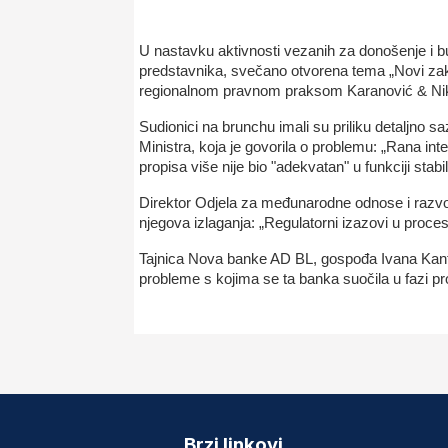
U nastavku aktivnosti vezanih za donošenje i 
predstavnika, svečano otvorena tema „Novi zako
regionalnom pravnom praksom Karanović & Niko
Sudionici na brunchu imali su priliku detaljno
Ministra, koja je govorila o problemu: „Rana inter
propisa više nije bio "adekvatan" u funkciji stab
Direktor Odjela za međunarodne odnose i razvo
njegova izlaganja: „Regulatorni izazovi u pro
Tajnica Nova banke AD BL, gospođa Ivana Kantar,
probleme s kojima se ta banka suočila u fazi 
Brzi linkovi