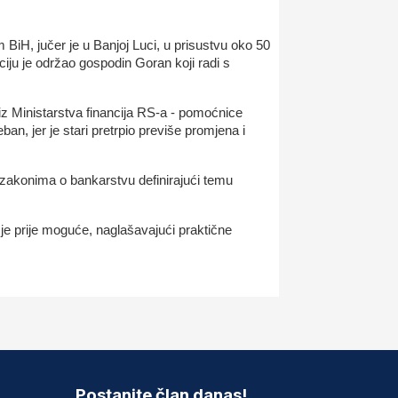
iH, jučer je u Banjoj Luci, u prisustvu oko 50
ju je održao gospodin Goran koji radi s
iz Ministarstva financija RS-a - pomoćnice
ban, jer je stari pretrpio previše promjena i
zakonima o bankarstvu definirajući temu
 je prije moguće, naglašavajući praktične
Postanite član danas!