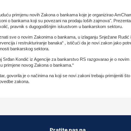
buduću primjenu novih Zakona o bankama koje je organizirao AmCham B
ni o bankama koji su povezani na prodaju loših zajmova". Prezentaci
lić, pravnik s dugogodišnjim iskustvom u bankarskom sektoru.
 saznati sve o novim Zakonima o bankama, u izlaganju Snježane Rudić 
vencija i restrukturiranje banaka“ , ističući da je novi zakon jako potre
ilnosti bankarskog sektora.
j Srđan Kondić iz Agencije za bankarstvo RS razgovarao je o novim 
cesu primjene novog Zakona o bankama.“
 govorila je o načinima na koji se novi zakoni trebaju primijeniti što
provedbe zakona.
Pratite nas na