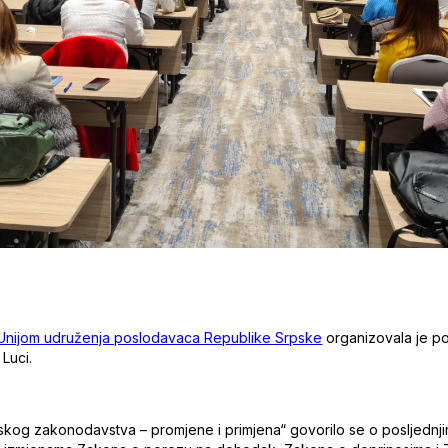
Unijom udruženja poslodavaca Republike Srpske
organizovala je p
Luci.
eskog zakonodavstva – promjene i primjena“ govorilo se o posljedn