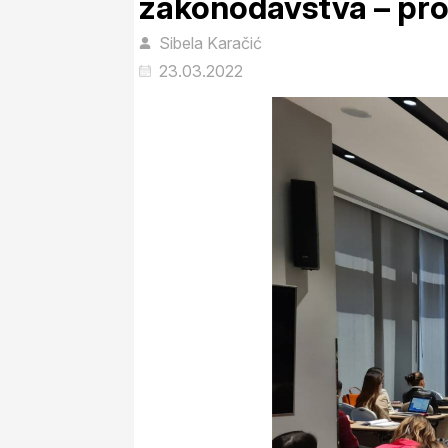
zakonodavstva – pro
Sibela Karačić
23.03.2022