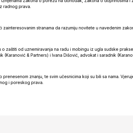
 izmjenama Zakona o porezu na dohodak, Zakona o doprinosima i Z
iz radnog prava.
i zainteresovanim stranama da razumiju novitete u navedenim zako
zaštiti od uznemiravanja na radu i mobingu iz ugla sudske prakse s
k (Karanović & Partners) i Ivana Dišović, advokat i saradnik (Karano
no prenesenom znanju, te svim učesnicima koji su bili sa nama. Vjer
dnog i poreskog prava.