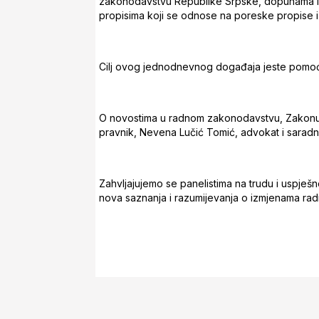
zakonodavstvu Republike Srpske, dopunama i
propisima koji se odnose na poreske propise 
Cilj ovog jednodnevnog događaja jeste pomoć
O novostima u radnom zakonodavstvu, Zakonu o 
pravnik, Nevena Lučić Tomić, advokat i saradni
Zahvljajujemo se panelistima na trudu i uspješ
nova saznanja i razumijevanja o izmjenama ra