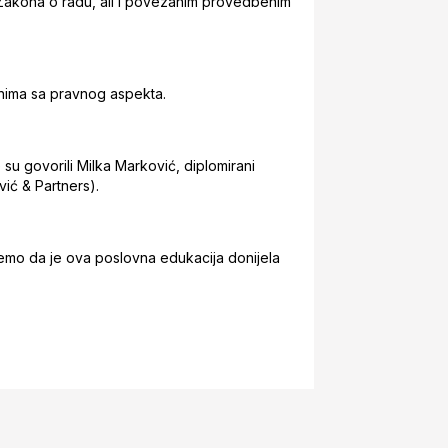
akona o radu, ali i povezanim provedbenim
nima sa pravnog aspekta.
u govorili Milka Marković, diplomirani
vić & Partners).
ujemo da je ova poslovna edukacija donijela