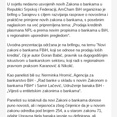
U svjetlu nedavno usvojenih novih Zakona o bankama u
Republici Srpskoj i Federaciji, AmCham BiH organizirao je
brifing u Sarajevu s ciljem razvijanja rasprave o novostima i
praktične primjene novih zakona o bankama, s posebnim
naglaskom na već pripremljena tema: „Prodaja kreditnih
plasmana NPL-a prema novim propisima o bankama u BiH,
s regionalnim uporednim pregledom“.
Uvodna prezentacija održana je na brifingu, na temu "Novi
zakoni o bankama FBiH, koji se odnose na prodaju loših
kredita", čiji je autor Goran Babić, pravnik sa dugogodišnjim
iskustvom u bankarskom sektoru, koji radi s regionalnom
pravnom praksom Karanović & Nikolić.
Kao panelisti bili su: Nerminka Hromić, Agencija za
bankarstvo BiH - „Rad banke u skladu s novim Zakonom o
bankama FBiH“ i Samir Lačević, Udruženje banaka BiH -
„Vijesti u entitetskim zakonima o bankama“.
Panelisti su istaknuli da novi Zakoni o bankama donose
puno novosti, ali i nejasnoća zbog činjenice da je u novom
zakonu odredba pod brojem 254, a u starom zakonu 71,
odabir Upravna tijela banaka jasnije su definirana, ali