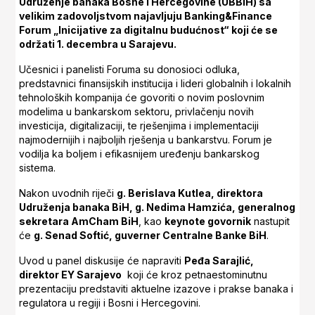
Udruženje banaka Bosne i Hercegovine (UBBiH) sa
velikim zadovoljstvom najavljuju Banking&Finance
Forum „Inicijative za digitalnu budućnost“ koji će se
održati 1. decembra u Sarajevu.
Učesnici i panelisti Foruma su donosioci odluka,
predstavnici finansijskih institucija i lideri globalnih i lokalnih
tehnoloških kompanija će govoriti o novim poslovnim
modelima u bankarskom sektoru, privlačenju novih
investicija, digitalizaciji, te rješenjima i implementaciji
najmodernijih i najboljih rješenja u bankarstvu. Forum je
vodilja ka boljem i efikasnijem uređenju bankarskog
sistema.
Nakon uvodnih riječi
g. Berislava Kutlea, direktora
Udruženja banaka BiH, g. Nedima Hamzića, generalnog
sekretara AmCham BiH
, kao
keynote govornik
nastupit
će
g. Senad Softić, guverner Centralne Banke BiH
.
Uvod u panel diskusije će napraviti
Peđa Sarajlić,
direktor EY Sarajevo
koji će kroz petnaestominutnu
prezentaciju predstaviti aktuelne izazove i prakse banaka i
regulatora u regiji i Bosni i Hercegovini.