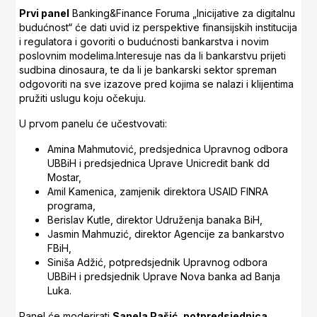
Prvi panel
Banking&Finance Foruma „Inicijative za digitalnu
budućnost“ će dati uvid iz perspektive finansijskih institucija
i regulatora i govoriti o budućnosti bankarstva i novim
poslovnim modelima.
Interesuje nas da li bankarstvu prijeti
sudbina dinosaura, te da li je bankarski sektor spreman
odgovoriti na sve izazove pred kojima se nalazi i klijentima
pružiti uslugu koju očekuju.
U prvom panelu će učestvovati:
Amina Mahmutović, predsjednica Upravnog odbora
UBBiH i predsjednica Uprave Unicredit bank dd
Mostar,
Amil Kamenica, zamjenik direktora USAID FINRA
programa,
Berislav Kutle, direktor Udruženja banaka BiH,
Jasmin Mahmuzić, direktor Agencije za bankarstvo
FBiH,
Siniša Adžić, potpredsjednik Upravnog odbora
UBBiH i predsjednik Uprave Nova banka ad Banja
Luka.
Panel će moderirati
Sanela Pašić, potpredsjednica