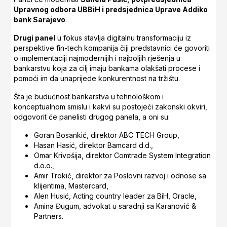
Upravnog odbora UBBiH i predsjednica Uprave Addiko
bank Sarajevo
.
Drugi panel
u fokus stavlja digitalnu transformaciju iz
perspektive fin-tech kompanija čiji predstavnici će govoriti
o implementaciji najmodernijih i najboljih rješenja u
bankarstvu koja za cilj imaju bankama olakšati procese i
pomoći im da unaprijede konkurentnost na tržištu.
Šta je budućnost bankarstva u tehnološkom i
konceptualnom smislu i kakvi su postojeći zakonski okviri,
odgovorit će panelisti drugog panela, a oni su:
Goran Bosankić, direktor ABC TECH Group,
Hasan Hasić, direktor Bamcard d.d.,
Omar Krivošija, direktor Comtrade System Integration
d.o.o.,
Amir Trokić, direktor za Poslovni razvoj i odnose sa
klijentima, Mastercard,
Alen Husić, Acting country leader za BiH, Oracle,
Amina Đugum, advokat u saradnji sa Karanović &
Partners.