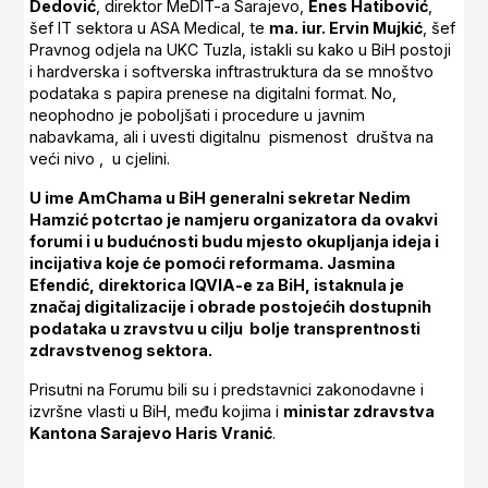
Dedović
, direktor MeDIT-a Sarajevo,
Enes Hatibović
,
šef IT sektora u ASA Medical, te
ma. iur. Ervin Mujkić
, šef
Pravnog odjela na UKC Tuzla, istakli su kako u BiH postoji
i hardverska i softverska inftrastruktura da se mnoštvo
podataka s papira prenese na digitalni format. No,
neophodno je poboljšati i procedure u javnim
nabavkama, ali i uvesti digitalnu pismenost društva na
veći nivo , u cjelini.
U ime AmChama u BiH generalni sekretar Nedim
Hamzić potcrtao je namjeru organizatora da ovakvi
forumi i u budućnosti budu mjesto okupljanja ideja i
incijativa koje će pomoći reformama. Jasmina
Efendić, direktorica IQVIA-e za BiH, istaknula je
značaj digitalizacije i obrade postojećih dostupnih
podataka u zravstvu u cilju bolje transprentnosti
zdravstvenog sektora.
Prisutni na Forumu bili su i predstavnici zakonodavne i
izvršne vlasti u BiH, među kojima i
ministar zdravstva
Kantona Sarajevo Haris Vranić
.