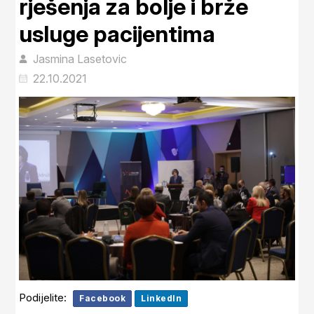
rješenja za bolje i brže
usluge pacijentima
Jasmina Lasetovic
22.10.2021
Podijelite:
Facebook
LinkedIn