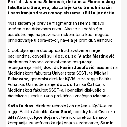
Prof. dr. Jasmina Selimović, dekanesa Ekonomskog
fakulteta u Sarajevu, ukazala je kako trenutni način
finansiranja zdravstvenog sistema u BiH nije održiv.
“Naš sistem je previše fragmentiran i nema nikavo
uređenje na državnom nivou. Akcize su nešto što
apsolutno nije na pravi način iskorišteno kao moguće
prihodovanje u zdravstvo”, navela je prof. dr. Selimović.
O poboljšanjima dostupnosti zdravstvene njege
pacijentima, govorili su i
doc. dr. sc. Vlatka Martinović
,
direktorica Zavoda zdravstvenog osiguranja i
reosiguranja FBiH,
doc. dr. Rasim Jusufović
, asistent na
Medicinskom fakultetu Univerziteta SSST, te
Michal
Pilkiewicz
, generalni direktor IQVIA-e za regije Baltik i
Adriatika. Uz moderiranje
doc. dr. Tarika Čatića
, s
Medicinskog fakultet SSST-a, i panelisti diskusije o
digitalizaciji imali su vrlo praktična i značajna izlaganja.
Saša Đurkas
, direktor tehnoloških rješenja IQVIA-e za
regije Baltik i Adriatik,
Amir Sarić
, country lead Cisco za
BiH i Albaniju,
Igor Bojanić
, tehnički direktor Lanaco
kompanije za softverska rješenja za zdravstvo,
Samir