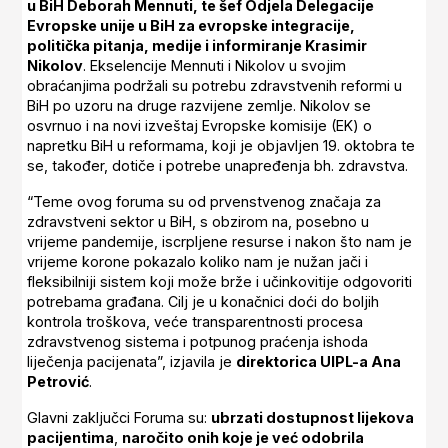
u BiH Deborah Mennuti, te šef Odjela Delegacije
Evropske unije u BiH za evropske integracije,
politička pitanja, medije i informiranje Krasimir
Nikolov
. Ekselencije Mennuti i Nikolov u svojim
obraćanjima podržali su potrebu zdravstvenih reformi u
BiH po uzoru na druge razvijene zemlje. Nikolov se
osvrnuo i na novi izveštaj Evropske komisije (EK) o
napretku BiH u reformama, koji je objavljen 19. oktobra te
se, također, dotiče i potrebe unapređenja bh. zdravstva.
“Teme ovog foruma su od prvenstvenog značaja za
zdravstveni sektor u BiH, s obzirom na, posebno u
vrijeme pandemije, iscrpljene resurse i nakon što nam je
vrijeme korone pokazalo koliko nam je nužan jači i
fleksibilniji sistem koji može brže i učinkovitije odgovoriti
potrebama građana. Cilj je u konačnici doći do boljih
kontrola troškova, veće transparentnosti procesa
zdravstvenog sistema i potpunog praćenja ishoda
liječenja pacijenata”, izjavila je
direktorica UIPL-a Ana
Petrović
.
Glavni zaključci Foruma su:
ubrzati dostupnost lijekova
pacijentima
,
naročito onih koje je već odobrila