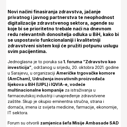
Novi načini finasiranja zdravstva, jačanje
privatnog i javnog partnerstva te neophodnost
digitalizacije zdravstvenog sektora, agende su
koje bi se prioritetno trebale naći na dnevnom
redu relevantnih donositelja odluka u BiH, kako bi
se uspostavio funkcionalaniji i kvalitetniji
zdravstveni sistem koji će pružiti potpunu uslugu
svim pacijentima.
Jednoglasna je to poruka sa
1. foruma “Zdravstvo kao
investicija”
, održanog u srijedu, 20. oktobra 2021. godine
u Sarajevu, u organizaciji
Američke trgovačke komore
(AmCham), Udruženja inovativnih proizvođača
lijekova u BiH (UIPL) i IQVIA-e, vodeće
multinacionalne kompanije
za istraživanja u
farmaceutskoj industriji i unapređenje zdravstvene
zaštite. Skup je okupio eminentna stručna, strana i
domaća, imena iz svijeta medicine, farmacije, ekonomije,
IT sektora.
Forum su otvorili
zamjenica šefa Misije Ambasade SAD