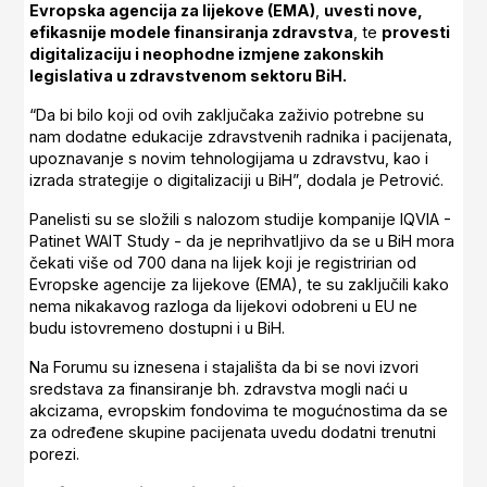
Evropska agencija za lijekove (EMA)
,
uvesti nove,
efikasnije modele finansiranja zdravstva
, te
provesti
digitalizaciju i neophodne izmjene zakonskih
legislativa u zdravstvenom sektoru BiH.
“Da bi bilo koji od ovih zaključaka zaživio potrebne su
nam dodatne edukacije zdravstvenih radnika i pacijenata,
upoznavanje s novim tehnologijama u zdravstvu, kao i
izrada strategije o digitalizaciji u BiH”, dodala je Petrović.
Panelisti su se složili s nalozom studije kompanije IQVIA -
Patinet WAIT Study - da je neprihvatljivo da se u BiH mora
čekati više od 700 dana na lijek koji je registririan od
Evropske agencije za lijekove (EMA), te su zaključili kako
nema nikakavog razloga da lijekovi odobreni u EU ne
budu istovremeno dostupni i u BiH.
Na Forumu su iznesena i stajališta da bi se novi izvori
sredstava za finansiranje bh. zdravstva mogli naći u
akcizama, evropskim fondovima te mogućnostima da se
za određene skupine pacijenata uvedu dodatni trenutni
porezi.