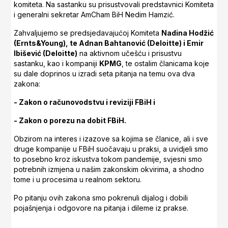
komiteta. Na sastanku su prisustvovali predstavnici Komiteta
i generalni sekretar AmCham BiH Nedim Hamzić.
Zahvaljujemo se predsjedavajućoj Komiteta
Nadina Hodžić
(Ernts&Young), te Adnan Bahtanović (Deloitte) i Emir
Ibišević (Deloitte)
na aktivnom učešću i prisustvu
sastanku, kao i kompaniji
KPMG
, te ostalim članicama koje
su dale doprinos u izradi seta pitanja na temu ova dva
zakona:
- Zakon o računovodstvu i reviziji FBiH i
- Zakon o porezu na dobit FBiH.
Obzirom na interes i izazove sa kojima se članice, ali i sve
druge kompanije u FBiH suočavaju u praksi, a uvidjeli smo
to posebno kroz iskustva tokom pandemije, svjesni smo
potrebnih izmjena u našim zakonskim okvirima, a shodno
tome i u procesima u realnom sektoru.
Po pitanju ovih zakona smo pokrenuli dijalog i dobili
pojašnjenja i odgovore na pitanja i dileme iz prakse.