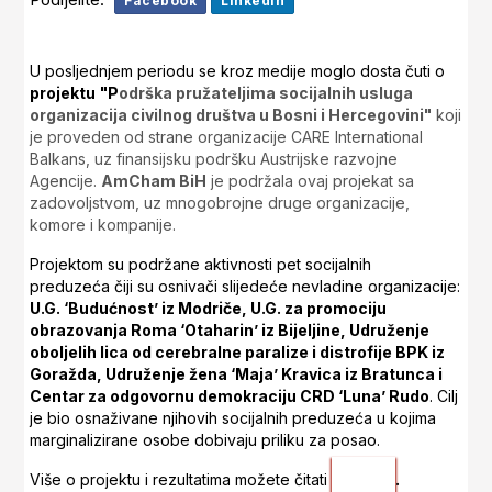
Facebook
LinkedIn
U posljednjem periodu se kroz medije moglo dosta čuti o
projektu
"P
odrška pružateljima socijalnih usluga
organizacija civilnog društva u Bosni i Hercegovini"
koji
je proveden od strane organizacije
CARE International
Balkans, uz finansijsku podršku Austrijske razvojne
Agencije.
AmCham BiH
je podržala ovaj projekat sa
zadovoljstvom, uz mnogobrojne druge organizacije,
komore i kompanije.
Projektom su podržane aktivnosti pet socijalnih
preduzeća
čiji su osnivači slijedeće nevladine organizacije:
U.G. ‘Budućnost’ iz Modriče, U.G. za promociju
obrazovanja Roma ‘Otaharin’ iz Bijeljine, Udruženje
oboljelih lica od cerebralne paralize i distrofije BPK iz
Goražda, Udruženje žena ‘Maja’ Kravica iz Bratunca i
Centar za odgovornu demokraciju CRD ‘Luna’ Rudo
.
Cilj
je bio osnaživane njihovih socijalnih preduzeća u kojima
marginalizirane osobe dobivaju priliku za posao.
.
Više o projektu i rezultatima možete čitati
ovdje