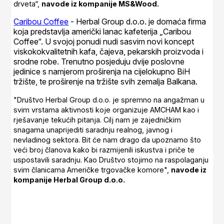
drveta“,
navode iz kompanije MS&Wood.
Caribou Coffee
- Herbal Group d.o.o. je domaća firma
koja predstavlja američki lanac kafeterija „Caribou
Coffee“. U svojoj ponudi nudi sasvim novi koncept
viskokokvalitetnih kafa, čajeva, pekarskih proizvoda i
srodne robe. Trenutno posjeduju dvije poslovne
jedinice s namjerom proširenja na cijelokupno BiH
tržište, te proširenje na tržište svih zemalja Balkana.
"Društvo Herbal Group d.o.o. je spremno na angažman u
svim vrstama aktivnosti koje organizuje AMCHAM kao i
rješavanje tekućih pitanja. Cilj nam je zajedničkim
snagama unaprijediti saradnju realnog, javnog i
nevladinog sektora. Bit će nam drago da upoznamo što
veći broj članova kako bi razmijenili iskustva i priče te
uspostavili saradnju. Kao Društvo stojimo na raspolaganju
svim članicama Američke trgovačke komore",
navode iz
kompanije Herbal Group d.o.o.