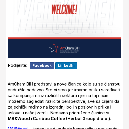
Podijelite:
Facebook
LinkedIn
AmCham BiH predstavlja nove članice koje su se članstvu
pridružile nedavno. Sretni smo jer imamo priliku sarađivati
sa kompanijama iz različitih sektora i jer na taj način
možemo sagledati različite perspektive, sve sa ciljem da
zajednički radimo na izgradnji boljih poslovnih prilika i
uslova u našoj zemlji. Nedavno pridružene članice su
MS&Wood i Caribou Coffee (Herbal Group d.o.o.)
.
MS&Wood
-
jedna je od vodećih kompanija u proizvodnji