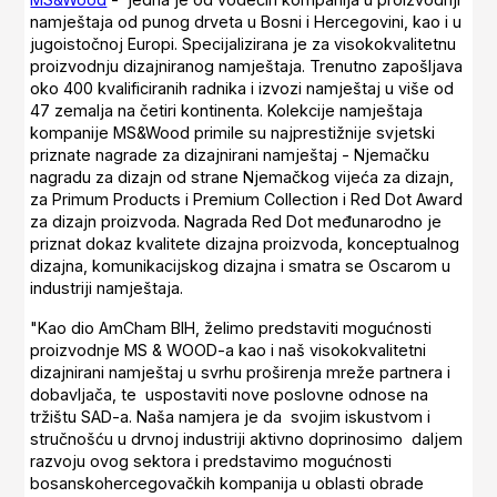
namještaja od punog drveta u Bosni i Hercegovini, kao i u
jugoistočnoj Europi. Specijalizirana je za visokokvalitetnu
proizvodnju dizajniranog namještaja. Trenutno zapošljava
oko 400 kvalificiranih radnika i izvozi namještaj u više od
47 zemalja na četiri kontinenta. Kolekcije namještaja
kompanije MS&Wood primile su najprestižnije svjetski
priznate nagrade za dizajnirani namještaj - Njemačku
nagradu za dizajn od strane Njemačkog vijeća za dizajn,
za Primum Products i Premium Collection i Red Dot Award
za dizajn proizvoda. Nagrada Red Dot međunarodno je
priznat dokaz kvalitete dizajna proizvoda, konceptualnog
dizajna, komunikacijskog dizajna i smatra se Oscarom u
industriji namještaja.
"Kao dio AmCham BIH, želimo predstaviti mogućnosti
proizvodnje MS & WOOD-a kao i naš visokokvalitetni
dizajnirani namještaj u svrhu proširenja mreže partnera i
dobavljača, te uspostaviti nove poslovne odnose na
tržištu SAD-a. Naša namjera je da svojim iskustvom i
stručnošću u drvnoj industriji aktivno doprinosimo daljem
razvoju ovog sektora i predstavimo mogućnosti
bosanskohercegovačkih kompanija u oblasti obrade