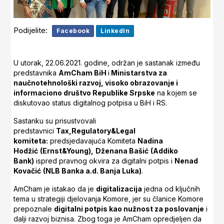
Podijelite:
Facebook
LinkedIn
U utorak, 22.06.2021. godine, održan je sastanak između
predstavnika
AmCham BiH
i
Ministarstva za
naučnotehnološki razvoj, visoko obrazovanje i
informaciono društvo Republike Srpske
na kojem se
diskutovao status digitalnog potpisa u BiH i RS.
Sastanku su prisustvovali
predstavnici
Tax,Regulatory&Legal
komiteta:
predsjedavajuća Komiteta
Nadina
Hodžić
(Ernst&Young),
Dženana Bašić
(Addiko
Bank)
ispred pravnog okvira za digitalni potpis i
Nenad
Kovačić
(NLB Banka a.d. Banja Luka)
.
AmCham je istakao da je
digitalizacija
jedna od ključnih
tema u strategiji djelovanja Komore, jer su članice Komore
prepoznale
digitalni potpis kao nužnost za poslovanje
i
dalji razvoj biznisa. Zbog toga je AmCham opredjeljen da