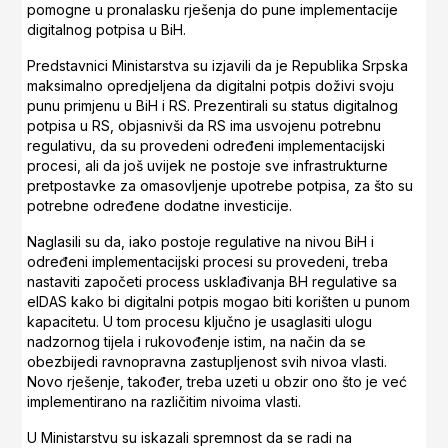
pomogne u pronalasku rješenja do pune implementacije
digitalnog potpisa u BiH.
Predstavnici Ministarstva su izjavili da je Republika Srpska
maksimalno opredjeljena da digitalni potpis doživi svoju
punu primjenu u BiH i RS. Prezentirali su status digitalnog
potpisa u RS, objasnivši da RS ima usvojenu potrebnu
regulativu, da su provedeni određeni implementacijski
procesi, ali da još uvijek ne postoje sve infrastrukturne
pretpostavke za omasovljenje upotrebe potpisa, za što su
potrebne određene dodatne investicije.
Naglasili su da, iako postoje regulative na nivou BiH i
određeni implementacijski procesi su provedeni, treba
nastaviti započeti process usklađivanja BH regulative sa
eIDAS kako bi digitalni potpis mogao biti korišten u punom
kapacitetu. U tom procesu ključno je usaglasiti ulogu
nadzornog tijela i rukovođenje istim, na način da se
obezbijedi ravnopravna zastupljenost svih nivoa vlasti.
Novo rješenje, također, treba uzeti u obzir ono što je već
implementirano na različitim nivoima vlasti.
U Ministarstvu su iskazali spremnost da se radi na