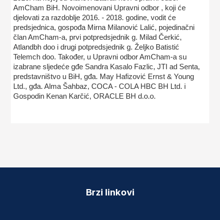
AmCham BiH. Novoimenovani Upravni odbor , koji će
djelovati za razdoblje 2016. - 2018. godine, vodit će
predsjednica, gospođa Mirna Milanović Lalić, pojedinačni
član AmCham-a, prvi potpredsjednik g. Milad Čerkić,
Atlandbh doo i drugi potpredsjednik g. Željko Batistić
Telemch doo. Također, u Upravni odbor AmCham-a su
izabrane sljedeće gđe Sandra Kasalo Fazlic, JTI ad Senta,
predstavništvo u BiH, gđa. May Hafizović Ernst & Young
Ltd., gđa. Alma Šahbaz, COCA - COLA HBC BH Ltd. i
Gospodin Kenan Karčić, ORACLE BH d.o.o.
Brzi linkovi