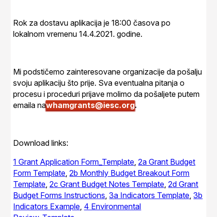
Rok za dostavu aplikacija
je 18:00 časova po
lokalnom vremenu 14.4.2021. godine.
Mi podstičemo zainteresovane organizacije da pošalju
svoju aplikaciju što prije. Sva eventualna pitanja o
procesu i proceduri prijave molimo da pošaljete putem
emaila na
whamgrants@iesc.org
.
Download links
:
1 Grant Application Form_Template
,
2a Grant Budget
Form Template
,
2b Monthly Budget Breakout Form
Template
,
2c Grant Budget Notes Template
,
2d Grant
Budget Forms Instructions
,
3a Indicators Template
,
3b
Indicators Example
,
4 Environmental