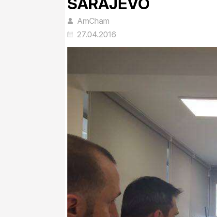
SARAJEVO
AmCham
27.04.2016