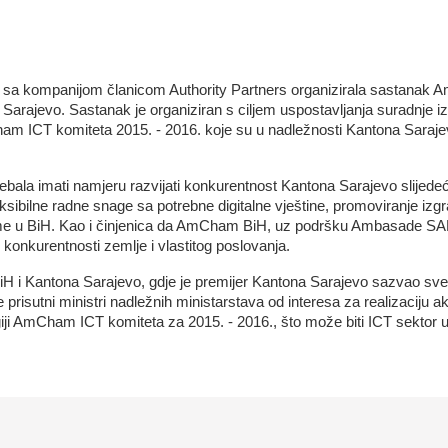
i sa kompanijom članicom Authority Partners organizirala sastana
rajevo. Sastanak je organiziran s ciljem uspostavljanja suradnje 
Cham ICT komiteta 2015. - 2016. koje su u nadležnosti Kantona Sarajev
ebala imati namjeru razvijati konkurentnost Kantona Sarajevo slijedeć
eksibilne radne snage sa potrebne digitalne vještine, promoviranje izgr
klime u BiH. Kao i činjenica da AmCham BiH, uz podršku Ambasade S
 konkurentnosti zemlje i vlastitog poslovanja.
i Kantona Sarajevo, gdje je premijer Kantona Sarajevo sazvao sve 
risutni ministri nadležnih ministarstava od interesa za realizaciju aktiv
tegiji AmCham ICT komiteta za 2015. - 2016., što može biti ICT sekt