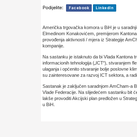
Podijelite:
Facebook
LinkedIn
Američka trgovačka komora u BiH je u saradnj
Elmedinom Konakovićem, premijerom Kantona Sa
provođenja aktivnosti / mjera iz Strategije Am
kompanije.
Na sastanku je istaknuto da bi Vlada Kantona tr
informacionih tehnologija („ICT“), stvaranjem fl
ulaganja i općenito stvaranje bolje poslovne 
su zainteresovane za razvoj ICT sektora, a radi
Sastanak je zaključen saradnjom AmCham-a BiH 
Vlade Federacije. Na slijedećem sastanku bit će p
lakše provoditi Akcijski plan predložen u Stra
u BiH.