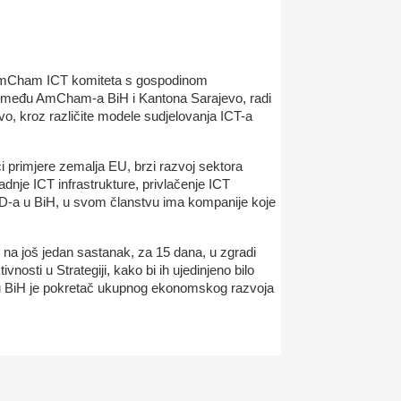
k AmCham ICT komiteta s gospodinom
između AmCham-a BiH i Kantona Sarajevo, radi
o, kroz različite modele sudjelovanja ICT-a
i primjere zemalja EU, brzi razvoj sektora
adnje ICT infrastrukture, privlačenje ICT
AD-a u BiH, u svom članstvu ima kompanije koje
na još jedan sastanak, za 15 dana, u zgradi
nosti u Strategiji, kako bi ih ujedinjeno bilo
or u BiH je pokretač ukupnog ekonomskog razvoja