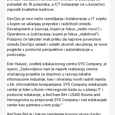
pohađati do 16 polaznika, a ICT kompanije će u konačnici
zaposliti kvalitetne kadrove.
DevOps je novi način razmišljanja i kolaboracije u IT svijetu
u kojem se uklanjaju prepreke i različitosti između
Development-a (razvoja, kojem je fokus „nešto novo“) i
Operations-a (održavanja, kojem je fokus „stabilnost“).
Polaznici će također imati priliku da naprave poveznice
između DevOps oblasti i ostalih okvirnih okruženja, te nove
poglede s poslovne perspektive i automatizacije u
poslovanju.
Emir Hulusić, voditelj edukacionog centra SYS Company, je
izjavio „Zadovoljstvo nam je najaviti realizaciju veoma
značajnog projekta za doprinos u razvoju lokalne
informacione industrije, kao i otvaranju novih radnih mjesta
u bh. informatičkim kompanijama. SYS Company edukacijski
centar je lider u Bosni i Hercegovini kada su u pitanju IT i
poslovne edukacije, a AmCham BiH i USAID Bosnia and
Herzegovina su prepoznali SYS Company i naš edukacijski
centar kao partnera u tom polju.“
AmCham BiH je i tokom pandemije korona virusa izvršio