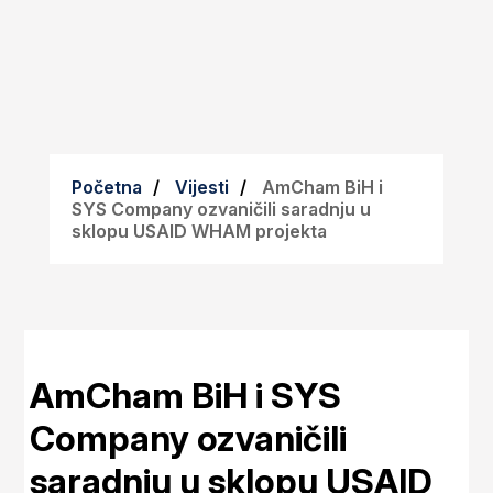
Početna
Vijesti
AmCham BiH i
SYS Company ozvaničili saradnju u
sklopu USAID WHAM projekta
AmCham BiH i SYS
Company ozvaničili
saradnju u sklopu USAID