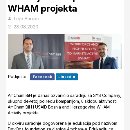
WHAM projekta
Lejla Banjac
28.08.2020
Podijelite:
Facebook
LinkedIn
AmCham BiH je danas ozvaničio saradnju sa SYS Company,
ukupno devetoj po redu kompanijom, u sklopu aktivnosti
AmCham BiH i USAID Bosnia and Herzegovina WHAM
Activity projekta.
U okviru saradnje dogovorena je edukacija pod nazivom
DevOps foundation za članice Amcham-a. Edukaciju će