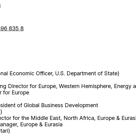
i
396 835 8
al Economic Officer, U.S. Department of State)
g Director for Europe, Western Hemisphere, Energy an
or for Europe
esident of Global Business Development
)
ector for the Middle East, North Africa, Europe & Euras
anager, Europe & Eurasia
tari)