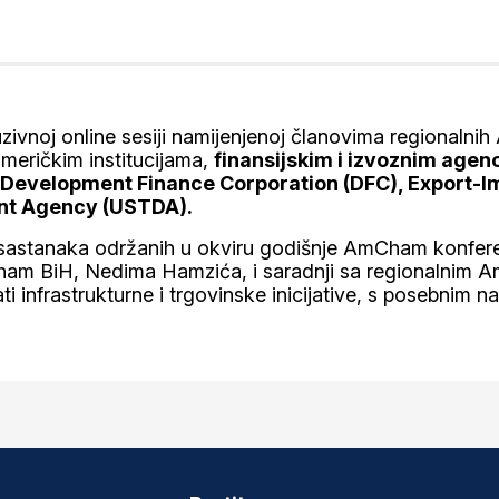
zivnoj online sesiji namijenjenoj članovima regionalni
 američkim institucijama
,
finansijskim i izvoznim agen
l Development Finance Corporation (DFC), Export-I
ent Agency (USTDA)
.
 sastanaka održanih u okviru godišnje AmCham konfere
Cham BiH, Nedima Hamzića, i saradnji sa regionalnim A
infrastrukturne i trgovinske inicijative, s posebnim n