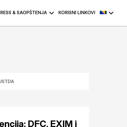
PRESS & SAOPŠTENJA
KORISNI LINKOVI
i USTDA
encija: DFC, EXIM i