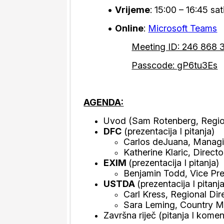
•
Vrijeme
: 15:00 – 16:45 sat
•
Online
:
Microsoft Teams
Meeting ID: 246 868 
Passcode: gP6tu3Es
AGENDA:
Uvod (Sam Rotenberg, Region
DFC
(prezentacija I pitanja)
Carlos deJuana, Managin
Katherine Klaric, Direct
EXIM
(prezentacija I pitanja)
Benjamin Todd, Vice Pr
USTDA
(prezentacija I pitanja
Carl Kress, Regional Dir
Sara Leming, Country M
Završna riječ (pitanja I komen