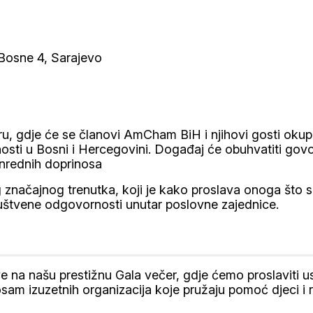
Bosne 4, Sarajevo
u, gdje će se članovi AmCham BiH i njihovi gosti okupit
ti u Bosni i Hercegovini. Događaj će obuhvatiti govore 
anrednih doprinosa
načajnog trenutka, koji je kako proslava onoga što smo 
štvene odgovornosti unutar poslovne zajednice.
 na našu prestižnu Gala večer, gdje ćemo proslaviti u
sam izuzetnih organizacija koje pružaju pomoć djeci i