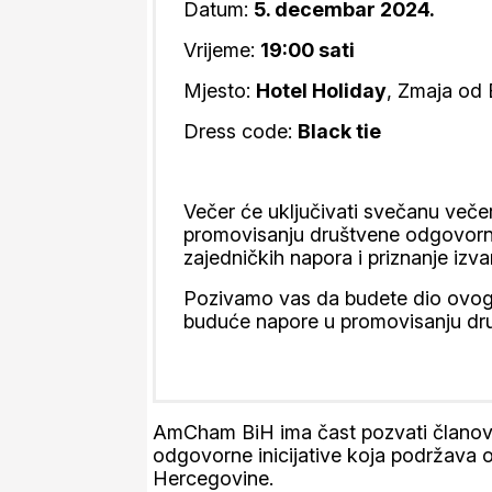
Datum:
5. decembar 2024.
Vrijeme:
19:00 sati
Mjesto:
Hotel Holiday
, Zmaja od 
Dress code:
Black tie
Večer će uključivati svečanu večer
promovisanju društvene odgovornos
zajedničkih napora i priznanje izv
Pozivamo vas da budete dio ovog z
buduće napore u promovisanju dru
AmCham BiH ima čast pozvati članove
odgovorne inicijative koja podržava o
Hercegovine.