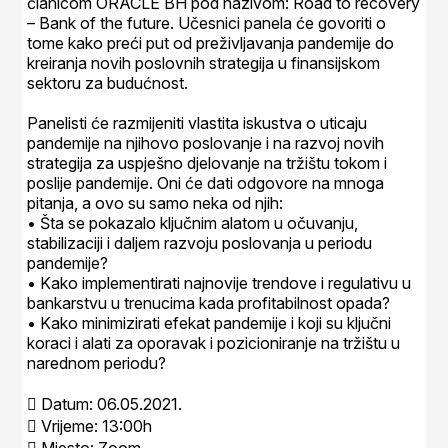
članicom ORACLE BH pod nazivom: Road to recovery
– Bank of the future. Učesnici panela će govoriti o
tome kako preći put od preživljavanja pandemije do
kreiranja novih poslovnih strategija u finansijskom
sektoru za budućnost.
Panelisti će razmijeniti vlastita iskustva o uticaju
pandemije na njihovo poslovanje i na razvoj novih
strategija za uspješno djelovanje na tržištu tokom i
poslije pandemije. Oni će dati odgovore na mnoga
pitanja, a ovo su samo neka od njih:
• Šta se pokazalo ključnim alatom u očuvanju,
stabilizaciji i daljem razvoju poslovanja u periodu
pandemije?
• Kako implementirati najnovije trendove i regulativu u
bankarstvu u trenucima kada profitabilnost opada?
• Kako minimizirati efekat pandemije i koji su ključni
koraci i alati za oporavak i pozicioniranje na tržištu u
narednom periodu?
 Datum: 06.05.2021.
 Vrijeme: 13:00h