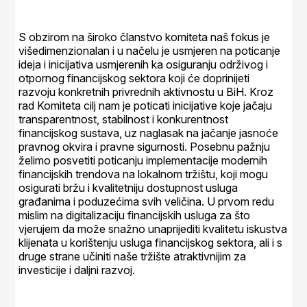
S obzirom na široko članstvo komiteta naš fokus je
višedimenzionalan i u načelu je usmjeren na poticanje
ideja i inicijativa usmjerenih ka osiguranju održivog i
otpornog financijskog sektora koji će doprinijeti
razvoju konkretnih privrednih aktivnostu u BiH. Kroz
rad Komiteta cilj nam je poticati inicijative koje jačaju
transparentnost, stabilnost i konkurentnost
financijskog sustava, uz naglasak na jačanje jasnoće
pravnog okvira i pravne sigurnosti. Posebnu pažnju
želimo posvetiti poticanju implementacije modernih
financijskih trendova na lokalnom tržištu, koji mogu
osigurati bržu i kvalitetniju dostupnost usluga
građanima i poduzećima svih veličina. U prvom redu
mislim na digitalizaciju financijskih usluga za što
vjerujem da može snažno unaprijediti kvalitetu iskustva
klijenata u korištenju usluga financijskog sektora, ali i s
druge strane učiniti naše tržište atraktivnijim za
investicije i daljni razvoj.