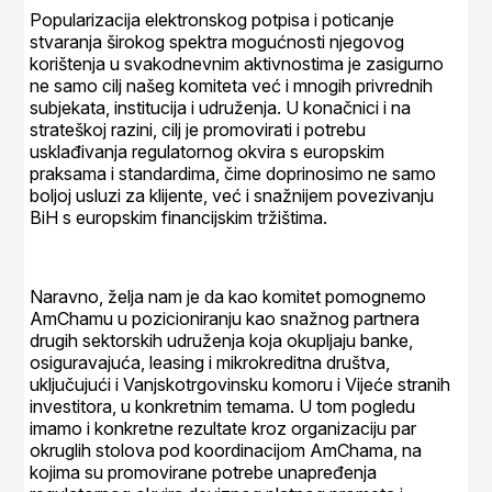
Popularizacija elektronskog potpisa i poticanje
stvaranja širokog spektra mogućnosti njegovog
korištenja u svakodnevnim aktivnostima je zasigurno
ne samo cilj našeg komiteta već i mnogih privrednih
subjekata, institucija i udruženja. U konačnici i na
strateškoj razini, cilj je promovirati i potrebu
usklađivanja regulatornog okvira s europskim
praksama i standardima, čime doprinosimo ne samo
boljoj usluzi za klijente, već i snažnijem povezivanju
BiH s europskim financijskim tržištima.
Naravno, želja nam je da kao komitet pomognemo
AmChamu u pozicioniranju kao snažnog partnera
drugih sektorskih udruženja koja okupljaju banke,
osiguravajuća, leasing i mikrokreditna društva,
uključujući i Vanjskotrgovinsku komoru i Vijeće stranih
investitora, u konkretnim temama. U tom pogledu
imamo i konkretne rezultate kroz organizaciju par
okruglih stolova pod koordinacijom AmChama, na
kojima su promovirane potrebe unapređenja