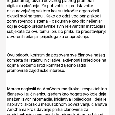
regulatornog okvira deviznog platnog prometa i
digitalnih plaćanja. Za pohvaliti je i predstavnike
osiguravajućeg sektora koji su također organizirali
okrugli stol na temu „Kako do održivog penzijskog i
zdravstvenog sistema – osiguranje kao dio rješenja“
koji je okupio predstavnike svih relevantnih institucija i
subjekata za ovu temu i pružio priliku za predstavljanje
otvorenih pitanja i prijedloga za unapređenje.
Ovu prigodu koristim da pozovem sve članove našeg
komiteta da istaknu inicijative, aktivnosti i prijedloge na
kojima možemo kroz komitet zajedno raditi i
promovirati zajedničke interese.
Moram naglasiti da AmCham ima široko i respektabilno
članstvo i tu činjenicu gledam kao bogatstvo koje daje
snažan izvor informacija, inicijativa i prijedloga. Ideja je
napraviti iskorak u međusobnom povezivanju članstva
AmChama kroz davanje prilika članovima za
predstavljanje suvremenih trendova koji mogu biti od