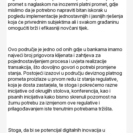
promet s naglaskom na inozemni platni promet, gdje
mislimo da je potrebno napraviti bitan iskorak u
pogledu implementacije jednostavnijih i jasnijih rješenja
koja će privrednim subjektima ali i svakom građaninu
omogućiti brži i efikasniji novčani tijek.
Ovo područje je jedno od onih gdje u bankama imamo
najveći broj prigovora klijenata i zahtjeva za
pojednostavljenjem procesa i uvjeta realizacije
transakcija, što dovoljno govori o potrebi promjene
stanja. Postojeći izazovi u području deviznog platnog
prometa proizlaze u prvom redu iz stanja regulative,
koja je dosta zastarjela, te stoga i pokrećemo razne
inicijative od okruglih stolova, konferencija, kao i
pisanih inicijativa kako bismo skrenuli pozornost na
žurnu potrebu za izmjenom ove regulative i
prilagođavanjem iste trenutnim potrebama tržišta.
Stoga, da bi se potencijal digitalnih inovacija u