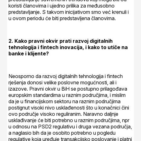
koristi članovima i ujedno prilika za međusobno
predstavljanje. S takvom inicijativom smo već krenuli i
u ovom periodu će biti predstavljena članovima.
2. Kako pravni okvir prati razvoj digitalnih
tehnologija i fintech inovacija, i kako to utiče na
banke i klijente?
Neosporno da razvoj digitalnih tehnologija i fintech
rješenja donosi velike poslovne mogućnosti, ali i
izazove. Pravni okvir u BiH se postupno prilagođava
europskim standardima u raznim područjima, i mislim
da je u financijskom sektoru na raznim područjima
postignut visoki nivo usklađenosti što u konačnici čini
ovo područje visoko reguliranim. Naravno daljnje
usklađivanje će biti potrebno u raznim područjima, npr
u odnosu na PSD2 regulativu i druga vezana područja,
a naglasio bih da je osobito potrebno u pogledu
regulative koja uređuje transakcijsko poslovanje i platni