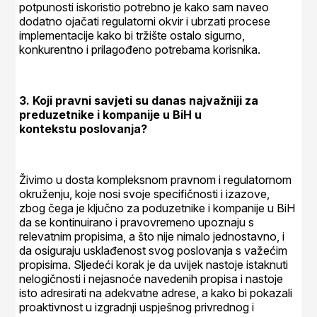
potpunosti iskoristio potrebno je kako sam naveo
dodatno ojačati regulatorni okvir i ubrzati procese
implementacije kako bi tržište ostalo sigurno,
konkurentno i prilagođeno potrebama korisnika.
3. Koji pravni savjeti su danas najvažniji za
preduzetnike i kompanije u BiH u
kontekstu poslovanja?
Živimo u dosta kompleksnom pravnom i regulatornom
okruženju, koje nosi svoje specifičnosti i izazove,
zbog čega je ključno za poduzetnike i kompanije u BiH
da se kontinuirano i pravovremeno upoznaju s
relevatnim propisima, a što nije nimalo jednostavno, i
da osiguraju usklađenost svog poslovanja s važećim
propisima. Sljedeći korak je da uvijek nastoje istaknuti
nelogičnosti i nejasnoće navedenih propisa i nastoje
isto adresirati na adekvatne adrese, a kako bi pokazali
proaktivnost u izgradnji uspješnog privrednog i