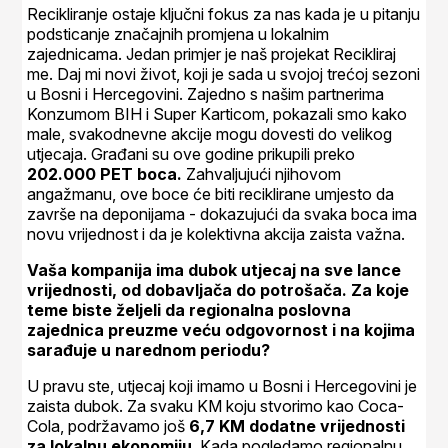
Recikliranje ostaje ključni fokus za nas kada je u pitanju
podsticanje značajnih promjena u lokalnim
zajednicama. Jedan primjer je naš projekat Recikliraj
me. Daj mi novi život, koji je sada u svojoj trećoj sezoni
u Bosni i Hercegovini. Zajedno s našim partnerima
Konzumom BIH i Super Karticom, pokazali smo kako
male, svakodnevne akcije mogu dovesti do velikog
utjecaja. Građani su ove godine prikupili preko
202.000 PET boca.
Zahvaljujući njihovom
angažmanu, ove boce će biti reciklirane umjesto da
završe na deponijama - dokazujući da svaka boca ima
novu vrijednost i da je kolektivna akcija zaista važna.
Vaša kompanija ima dubok utjecaj na sve lance
vrijednosti, od dobavljača do potrošača. Za koje
teme biste željeli da regionalna poslovna
zajednica preuzme veću odgovornost i na kojima
sarađuje u narednom periodu?
U pravu ste, utjecaj koji imamo u Bosni i Hercegovini je
zaista dubok. Za svaku KM koju stvorimo kao Coca-
Cola, podržavamo još
6,7 KM dodatne vrijednosti
za lokalnu ekonomiju
. Kada pogledamo regionalnu