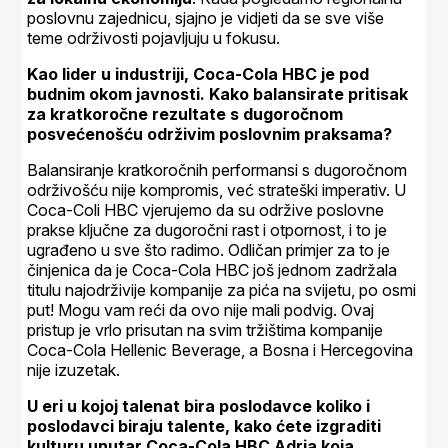
poslovnu zajednicu, sjajno je vidjeti da se sve više
teme održivosti pojavljuju u fokusu.
Kao lider u industriji, Coca-Cola HBC je pod
budnim okom javnosti. Kako balansirate pritisak
za kratkoročne rezultate s dugoročnom
posvećenošću održivim poslovnim praksama?
Balansiranje kratkoročnih performansi s dugoročnom
održivošću nije kompromis, već strateški imperativ. U
Coca-Coli HBC vjerujemo da su održive poslovne
prakse ključne za dugoročni rast i otpornost, i to je
ugrađeno u sve što radimo. Odličan primjer za to je
činjenica da je Coca-Cola HBC još jednom zadržala
titulu najodrživije kompanije za pića na svijetu, po osmi
put! Mogu vam reći da ovo nije mali podvig. Ovaj
pristup je vrlo prisutan na svim tržištima kompanije
Coca-Cola Hellenic Beverage, a Bosna i Hercegovina
nije izuzetak.
U eri u kojoj talenat bira poslodavce koliko i
poslodavci biraju talente, kako ćete izgraditi
kulturu unutar Coca-Cola HBC Adria koja