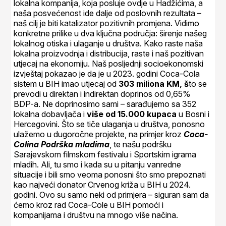
lokalna kompanija, koja posluje ovdje u Hadžićima, a
naša posvećenost ide dalje od poslovnih rezultata –
naš cilj je biti katalizator pozitivnih promjena. Vidimo
konkretne prilike u dva ključna područja: širenje našeg
lokalnog otiska i ulaganje u društva. Kako raste naša
lokalna proizvodnja i distribucija, raste i naš pozitivan
utjecaj na ekonomiju. Naš posljednji socioekonomski
izvještaj pokazao je da je u 2023. godini Coca-Cola
sistem u BIH imao utjecaj od
303 miliona KM, š
to se
prevodi u direktan i indirektan doprinos od 0,65%
BDP-a. Ne doprinosimo sami – sarađujemo sa 352
lokalna dobavljača i
više od 15.000 kupaca
u Bosni i
Hercegovini. Što se tiče ulaganja u društva, ponosno
ulažemo u dugoročne projekte, na primjer kroz
Coca-
Colina Podrška mladima
, te našu podršku
Sarajevskom filmskom festivalu i Sportskim igrama
mladih. Ali, tu smo i kada su u pitanju vanredne
situacije i bili smo veoma ponosni što smo prepoznati
kao najveći donator Crvenog križa u BIH u 2024.
godini. Ovo su samo neki od primjera – siguran sam da
ćemo kroz rad Coca-Cole u BIH pomoći i
kompanijama i društvu na mnogo više načina.