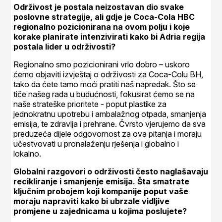
Održivost je postala neizostavan dio svake
poslovne strategije, ali gdje je Coca-Cola HBC
regionalno pozicionirana na ovom polju i koje
korake planirate intenzivirati kako bi Adria regija
postala lider u održivosti?
Regionalno smo pozicionirani vrlo dobro – uskoro
ćemo objaviti izvještaj o održivosti za Coca-Colu BH,
tako da ćete tamo moći pratiti naš napredak. Što se
tiče našeg rada u budućnosti, fokusirat ćemo se na
naše strateške prioritete - poput plastike za
jednokratnu upotrebu i ambalažnog otpada, smanjenja
emisija, te zdravlja i prehrane. Čvrsto vjerujemo da sva
preduzeća dijele odgovornost za ova pitanja i moraju
učestvovati u pronalaženju rješenja i globalno i
lokalno.
Globalni razgovori o održivosti često naglašavaju
recikliranje i smanjenje emisija. Šta smatrate
ključnim probojem koji kompanije poput vaše
moraju napraviti kako bi ubrzale vidljive
promjene u zajednicama u kojima poslujete?