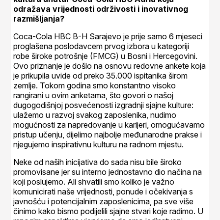
odražava vrijednosti održivosti i inovativnog
razmišljanja?
Coca-Cola HBC B-H Sarajevo je prije samo 6 mjeseci
proglašena poslodavcem prvog izbora u kategoriji
robe široke potrošnje (FMCG) u Bosni i Hercegovini.
Ovo priznanje je došlo na osnovu redovne ankete koja
je prikupila uvide od preko 35.000 ispitanika širom
zemlje. Tokom godina smo konstantno visoko
rangirani u ovim anketama, što govori o našoj
dugogodišnjoj posvećenosti izgradnji sjajne kulture:
ulažemo u razvoj svakog zaposlenika, nudimo
mogućnosti za napredovanje u karijeri, omogućavamo
pristup učenju, dijelimo najbolje međunarodne prakse i
njegujemo inspirativnu kulturu na radnom mjestu.
Neke od naših inicijativa do sada nisu bile široko
promovisane jer su interno jednostavno dio načina na
koji poslujemo. Ali shvatili smo koliko je važno
komunicirati naše vrijednosti, ponude i očekivanja s
javnošću i potencijalnim zaposlenicima, pa sve više
činimo kako bismo podijelili sjajne stvari koje radimo. U