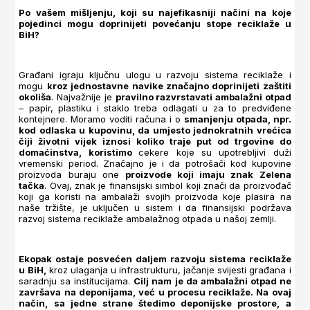
Po vašem mišljenju, koji su najefikasniji načini na koje
pojedinci mogu doprinijeti povećanju stope reciklaže u
BiH?
Građani igraju ključnu ulogu u razvoju sistema reciklaže i
mogu
kroz jednostavne navike značajno doprinijeti zaštiti
okoliša
. Najvažnije je
pravilno razvrstavati ambalažni otpad
– papir, plastiku i staklo treba odlagati u za to predviđene
kontejnere. Moramo voditi računa i o
smanjenju otpada, npr.
kod odlaska u kupovinu, da umjesto jednokratnih vrećica
čiji životni vijek iznosi koliko traje put od trgovine do
domaćinstva, koristimo
cekere koje su upotrebljivi duži
vremenski period. Značajno je i da potrošači kod kupovine
proizvoda buraju one
proizvode koji imaju znak Zelena
tačka
. Ovaj, znak je finansijski simbol koji znači da proizvođač
koji ga koristi na ambalaži svojih proizvoda koje plasira na
naše tržište, je uključen u sistem i da finansijski podržava
razvoj sistema reciklaže ambalažnog otpada u našoj zemlji.
Ekopak ostaje posvećen daljem razvoju sistema reciklaže
u BiH,
kroz ulaganja u infrastrukturu, jačanje svijesti građana i
saradnju sa institucijama.
Cilj nam je da ambalažni otpad ne
završava na deponijama, već u procesu reciklaže. Na ovaj
način, sa jedne strane štedimo deponijske prostore, a