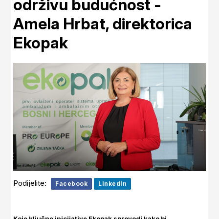
održivu budućnost -
Amela Hrbat, direktorica
Ekopak
Podijelite:
Facebook
LinkedIn
Koje ključne inicijative Ekopak sprovodi kako bi