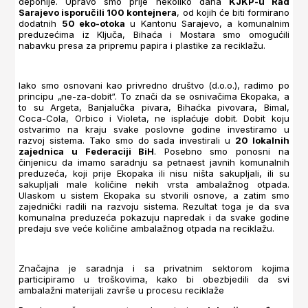
deponije. Upravo smo prije nekoliko dana
KJKP-u Rad
Sarajevo isporučili 100 kontejnera
, od kojih će biti formirano
dodatnih
50 eko-otoka
u Kantonu Sarajevo, a komunalnim
preduzećima iz Ključa, Bihaća i Mostara smo omogućili
nabavku presa za pripremu papira i plastike za reciklažu.
Iako smo osnovani kao privredno društvo (d.o.o.), radimo po
principu „ne-za-dobit“. To znači da se osnivačima Ekopaka, a
to su Argeta, Banjalučka pivara, Bihaćka pivovara, Bimal,
Coca-Cola, Orbico i Violeta, ne isplaćuje dobit. Dobit koju
ostvarimo na kraju svake poslovne godine investiramo u
razvoj sistema. Tako smo do sada investirali u
20 lokalnih
zajednica u Federaciji BiH
. Posebno smo ponosni na
činjenicu da imamo saradnju sa petnaest javnih komunalnih
preduzeća, koji prije Ekopaka ili nisu ništa sakupljali, ili su
sakupljali male količine nekih vrsta ambalažnog otpada.
Ulaskom u sistem Ekopaka su stvorili osnove, a zatim smo
zajednički radili na razvoju sistema. Rezultat toga je da sva
komunalna preduzeća pokazuju napredak i da svake godine
predaju sve veće količine ambalažnog otpada na reciklažu.
Značajna je saradnja i sa privatnim sektorom kojima
participiramo u troškovima, kako bi obezbjedili da svi
ambalažni materijali završe u procesu reciklaže