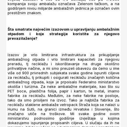
kompanija svoju ambalažu označava Zelenom tačkom, a na
godišnjem nivou milijarde ambalažnih jedinica je označen ovim
prestižnim znakom.
Šta smatrate najvećim izazovom u upravljanju ambalažnim
otpadom i koje strategije koristite za njegovo
prevazilaženje?
Izazov je vrlo limitirana infrastruktura za prikupljanje
ambalažnog otpada i vrlo limitirani kapaciteti za njegovu
preradu, tj reciklažu i iskorištavanje na druge okolišno
prihvatljive načine, a mi smo preuzeli obavezu da ćemo u ime
više od 900 privrednih subjekata svake godine ispuniti ciljeve
za reciklažu, tj prikupiti i osigurati reciklažu značajnih količina
ambalažnog otpada, koje je prpoisalo Federalno ministarstvo
okoliša i turizma. Za neke ambalažne materijale, kao što su
PET boce, plastična folija, papir i karton, te metal, imamo
fabrike za reciklažu. Međutim, za neke fabrike ne postoje,
tako da smo prisiljeni na izvoz. Tako je najbliža fabrika za
reciklažu staklene ambalaže vetropack Straža koja se nalazi u
Humu na Sutli, na granici između Hrvatske i Slovenije, što
značajno utiče na troškove. Mi svake godine ovom
ministarstvu podnosiimo godišnje izvještaje u kojima
dokazujemo ispunjenje propisanih ciljeva. U slučaju da ih ne