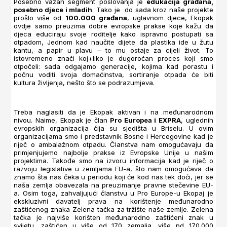
Posebno važan segment poslovanja je
edukacija građana,
posebno djece i mladih
. Tako je do sada kroz naše projekte
prošlo više od
100.000 građana
, uglavnom djece, Ekopak
ovdje samo preuzima dobre evropske prakse koje kažu da
djeca educiraju svoje roditelje kako ispravno postupati sa
otpadom, Jednom kad naučite dijete da plastika ide u žutu
kantu, a papir u plavu – to mu ostaje za cijeli život. To
istovremeno znači koj+liko je dugoročan proces koji smo
otpočeli: sada odgajamo generacije, kojima kad porastu i
počnu voditi svoja domaćinstva, sortiranje otpada će biti
kultura življenja, nešto što se podrazumjeva.
Treba naglasiti da je Ekopak aktivan i na međunarodnom
nivou. Naime, Ekopak je član
Pro Europea i EXPRA
, uglednih
evropskih organizacija čija su sjedišta u Briselu. U ovim
organizacijama smo i predstavnik Bosne i Hercegovine kad je
riječ o ambalažnom otpadu. Članstva nam omogućavaju da
primjenjujemo najbolje prakse iz Evropske Unije u našim
projektima. Takođe smo na izvoru informacija kad je riječ o
razvoju legislative u zemljama EU-a, što nam omogućava da
znamo šta nas čeka u periodu koji će kod nas tek doći, jer se
naša zemlja obavezala na preuzimanje pravne stečevine EU-
a. Osim toga, zahvaljujući članstvu u Pro Europe-u Ekopaj je
ekskluzivni davatelj prava na korištenje međunarodno
zaštićenog znaka Zelena tačka za tržište naše zemlje. Zelena
tačka je najviše korišten međunarodno zaštićeni znak u
svijetu, zaštićen u više od 170 zemalja, više pd 170.000