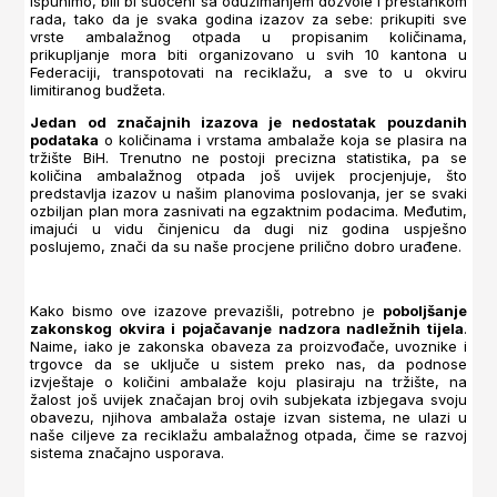
ispunimo, bili bi suočeni sa oduzimanjem dozvole i prestankom
rada, tako da je svaka godina izazov za sebe: prikupiti sve
vrste ambalažnog otpada u propisanim količinama,
prikupljanje mora biti organizovano u svih 10 kantona u
Federaciji, transpotovati na reciklažu, a sve to u okviru
limitiranog budžeta.
Jedan od značajnih izazova je nedostatak pouzdanih
podataka
o količinama i vrstama ambalaže koja se plasira na
tržište BiH. Trenutno ne postoji precizna statistika, pa se
količina ambalažnog otpada još uvijek procjenjuje, što
predstavlja izazov u našim planovima poslovanja, jer se svaki
ozbiljan plan mora zasnivati na egzaktnim podacima. Međutim,
imajući u vidu činjenicu da dugi niz godina uspješno
poslujemo, znači da su naše procjene prilično dobro urađene.
Kako bismo ove izazove prevazišli, potrebno je
poboljšanje
zakonskog okvira i pojačavanje nadzora nadležnih tijela
.
Naime, iako je zakonska obaveza za proizvođače, uvoznike i
trgovce da se uključe u sistem preko nas, da podnose
izvještaje o količini ambalaže koju plasiraju na tržište, na
žalost još uvijek značajan broj ovih subjekata izbjegava svoju
obavezu, njihova ambalaža ostaje izvan sistema, ne ulazi u
naše ciljeve za reciklažu ambalažnog otpada, čime se razvoj
sistema značajno usporava.