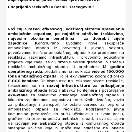
unaprijedio reciklažu u Bosni i Hercegovini?
Naš cilj je
razvoj efikasnog i održivog sistema upravljanja
ambalažnim otpadom, po najnižim održivim troškovima,
najvećim okolišnim benefitima i za dobrobit cijele
zajednice. K
ontinuirano uvodimo nove sakupljače
ambalažnog otpada iz privatnog i javnog sektora,
povećavamo količine ambalažnog otpada koje predajemo na
reciklažu, razvijamo infrastrukturu i provodimo edukativne
projekte koje imaju za cilj dizanje svijesti građana o značaju
reciklaže ambalažnog otpada. U prethodnih
13 godina
operativnog rada
, predali smo na reciklažu
više od 150.000
tona ambalažnog otpada
. To je ekvivalentno koloni od preko
8.000 kamiona
. Da bismo osigurali efikasan sistem reciklaže,
fokusiramo se na
razvoj infrastrukture za prikupljanje
ambalažnog otpada
kroz nabavku kontejnera i postavljanje
eko-otoka
za selektivno odlaganje ambalažnog otpada u
lokalnim zajednicama, uspostavu reciklažnih dvorišta, vozila
za prikupljanje i transport, te ostalu opremu za pripremu
ambalažnog otpada za reciklažu. Podržavamo javna
komunalna preduzeća da budu učinkovitija u svom poslu,
građane da pravilno odlažu ambalažni otpad, a sve sa ciljem
da izdvajanjem ambalažnog otpada iz komunalnog otpada
smanjimo količine koje bi inače bile odložene na lokalne