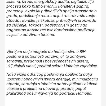
sistema, izradu energatskog audita, digitalizaciju
procesa kako bismo smanjili korištenje papira,
promociju ekološki prihvatljivih opcija transporta o
gradu, podsticanje recikliranja kroz razvrstavanje
otpada i korištenje ekološki prihvatljivih proizvoda
za čišćenje. Također, podsticanjem gostiju da
odgovorno koriste resurse doprinosimo podizanju
svijesti o održivom turizmu.
Vjerujem da je moguće da hotelijerstvo u BiH
postane u potpunosti održivo, ali to zahtijeva
saradnju, predanost I posvećenost svih aktera,
uključujući vlasti, privatni sektor i lokalne zajednice.
Naša vizija održivog poslovanja obuhvata dalju
upotrebu obnovljivih izvora energije, minimalizaciju
otpada, saradnju s lokalnim dobavljačima i aktivno
učešće u projektima očuvanja prirode, poput
planiranog pošumljavanja na području Homolja.