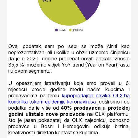
Ovaj podatak sam po sebi se može činiti kao
neprezentativan, ali ukoliko u obzir uzmemo činjenicu
da je u 2020. godine procenat novih artikala iznosio
35,5 %, možemo vidjeti YoY trend (Year on Year) rasta
i u ovom segmentu.
U opsežnijem istraživanju koje smo proveli u 6.
mjesecu prošle godine među našim kupcima i
prodavačima na temu
kupoprodajnih navika OLX.ba
korisnika tokom epidemije koronavirusa
došli smo i do
podatka da je više od
40% prodavaca u protekloj
godini ulistalo nove proizvode
na OLX platformu,
što je jasan pokazatelj da OLX zajednicu, odnosno
prodavce u Bosni i Hercegovini odlikuje brzina,
kreativnost i direktan kontakt sa kupcima.