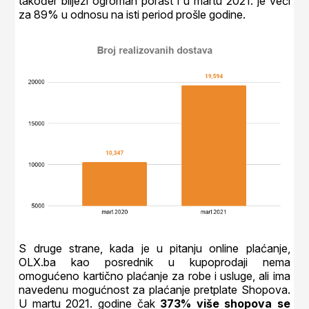
također bilježi ogroman porast i u martu 2021. je veći
za 89% u odnosu na isti period prošle godine.
S druge strane, kada je u pitanju online plaćanje,
OLX.ba kao posrednik u kupoprodaji nema
omogućeno kartično plaćanje za robe i usluge, ali ima
navedenu mogućnost za plaćanje pretplate Shopova.
U martu 2021. godine čak
373% više shopova se