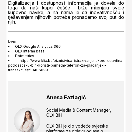
Digitalizacija i dostupnost informacija je dovela do
toga da naši kupci češće i brže mijenjaju svoje
kupovne navike, a na nama je da inovativnošću i
rješavanjem njihovih potreba pronađemo svoj put do
njih.
Izvori:
•
OLX Google Analytics 360
•
OLX interna baza
•
Dotmetrics
•
https://www.klix.ba/biznis/visa-istrazivanje-skoro-cetvrtina-
potrosaca-u-bih-koristi-pametni-telefon-za-placanje-i-
transakcije/210406099
Anesa Fazlagić
Social Media & Content Manager,
OLX BiH
OLX BiH je dio vodeće svjetske
platforme za objavu oglasa o